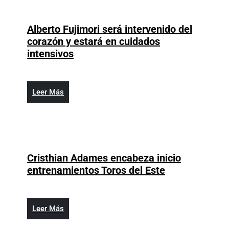
a
dar
Alberto Fujimori será intervenido del
el
corazón y estará en cuidados
pésame
Alberto
intensivos
a
Fujimori
familia
será
de
intervenido
Leer
Leer Más
Leslie
del
Más
Rosado
corazón
y
estará
en
Cristhian Adames encabeza inicio
cuidados
Cristhian
entrenamientos Toros del Este
intensivos
Adames
encabeza
inicio
Leer
Leer Más
entrenamient
Más