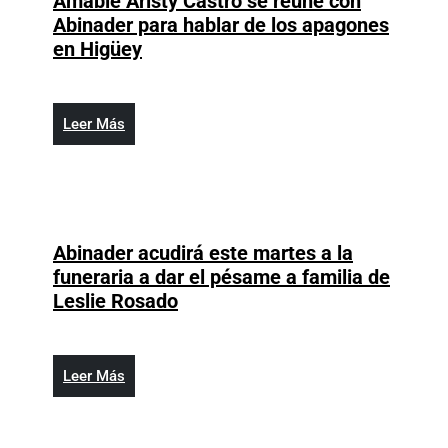
y
Amable Aristy Castro se reúne con
años
sensatez
Abinader para hablar de los apagones
Amable
en Higüey
Aristy
Castro
se
Leer
Leer Más
reúne
Más
con
Abinader
para
hablar
Abinader acudirá este martes a la
de
funeraria a dar el pésame a familia de
los
Abinader
Leslie Rosado
apagones
acudirá
en
este
Higüey
martes
Leer
Leer Más
a
Más
la
funeraria