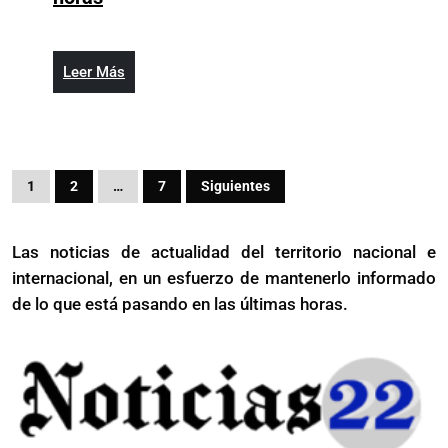
acciones
de
Facebook
Leer
Leer Más
se
Más
hundieron
hasta
6%:
Paginación
Marc
1
2
…
7
Siguientes
de
Zuckerberg
perdió
entradas
Las noticias de actualidad del territorio nacional e
USD
internacional, en un esfuerzo de mantenerlo informado
7.000
de lo que está pasando en las últimas horas.
millones
en
dos
horas