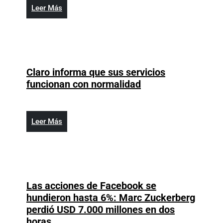
servicio
la
Leer
Leer Más
todavía
población
Más
es
aumentar
inestable
el
consumo
de
Claro informa que sus servicios
plátano
Claro
funcionan con normalidad
informa
que
sus
Leer
Leer Más
servicios
Más
funcionan
con
normalidad
Las acciones de Facebook se
hundieron hasta 6%: Marc Zuckerberg
perdió USD 7.000 millones en dos
Las
horas