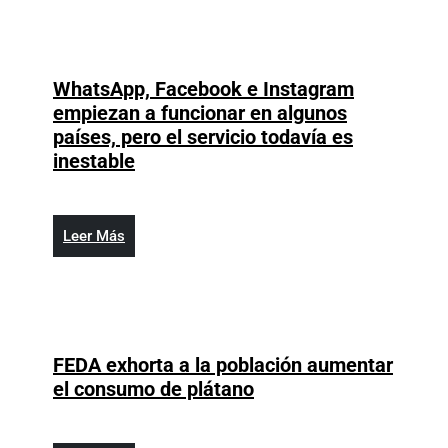
Toros
del
Este
WhatsApp, Facebook e Instagram
empiezan a funcionar en algunos
países, pero el servicio todavía es
WhatsApp,
inestable
Facebook
e
Instagram
Leer
Leer Más
empiezan
Más
a
funcionar
en
algunos
FEDA exhorta a la población aumentar
países,
FEDA
el consumo de plátano
pero
exhorta
el
a