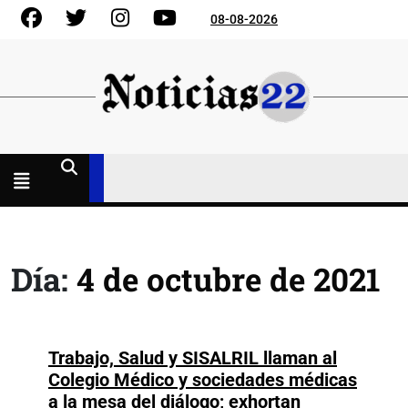
Skip
Facebook
Gorjeo
Instagram
YouTube
08-08-2026
to
content
Menú
abierto
Día:
4 de octubre de 2021
Trabajo, Salud y SISALRIL llaman al
Colegio Médico y sociedades médicas
a la mesa del diálogo; exhortan