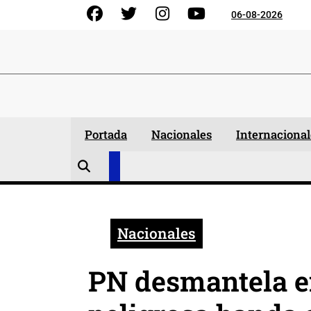
Skip
Facebook
Gorjeo
Instagram
YouTube
06-08-2026
to
content
Portada
Nacionales
Internacional
Nacionales
PN desmantela e