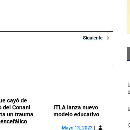
Next
Siguiente
Post
ue cayó de
io del Conani
ITLA lanza nuevo
ITLA
ta un trauma
modelo educativo
lanza
encefálico
Mayo
Niña
nuevo
Mayo 13, 2023