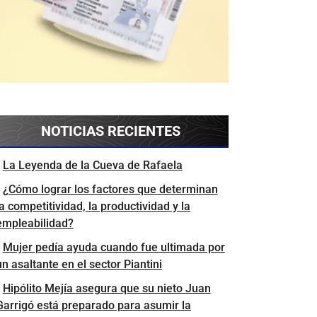
NOTICIAS RECIENTES
La Leyenda de la Cueva de Rafaela
¿Cómo lograr los factores que determinan
la competitividad, la productividad y la
empleabilidad?
Mujer pedía ayuda cuando fue ultimada por
un asaltante en el sector Piantini
Hipólito Mejía asegura que su nieto Juan
Garrigó está preparado para asumir la