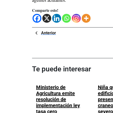
Comparte esto!
Navegación
Previous
Anterior
Post
de
entradas
Te puede interesar
Ministerio de
Niña q
Agricultura emite
edific
resolución de
presen
implementación ley
craneo
Ministerio
tasa cero
severo