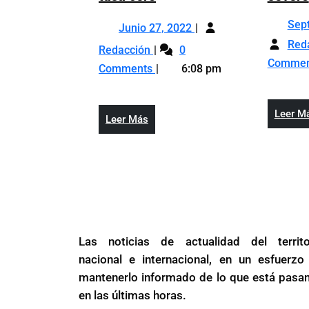
de
Junio
Sep
Agricultura
Junio 27, 2022
27,
emite
Red
Ministerio
Redacción
0
2022
resolución
de
Comme
Comments
6:08 pm
de
Agricultura
implementación
emite
ley
resolución
Leer M
Leer
Leer Más
tasa
de
Más
cero
implementación
ley
tasa
cero
Las noticias de actualidad del territo
nacional e internacional, en un esfuerzo
mantenerlo informado de lo que está pasa
en las últimas horas.