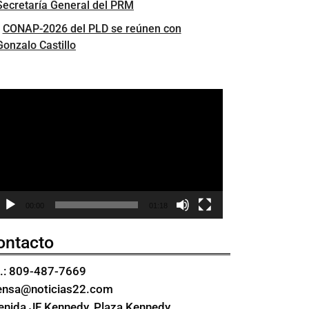
Secretaría General del PRM
CONAP-2026 del PLD se reúnen con
Gonzalo Castillo
eproductor
e
ídeo
00:00
01:18
ontacto
l.: 809-487-7669
ensa@noticias22.com
enida JF Kennedy, Plaza Kennedy