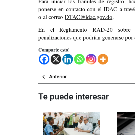
Para iniciar los trámites de registro, l
ponerse en contacto con el IDAC a través
o al correo
DTAC@idac.gov.do
.
En el Reglamento RAD-20 sobre sanc
penalizaciones que podrían generarse por 
Comparte esto!
Navegación
Previous
Anterior
Post
de
Te puede interesar
entradas