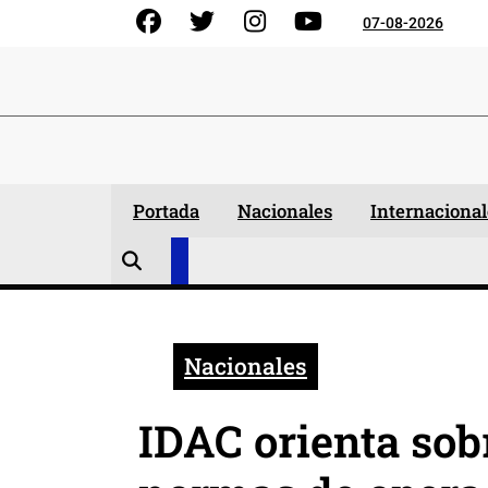
Skip
Facebook
Gorjeo
Instagram
YouTube
07-08-2026
to
content
Portada
Nacionales
Internacional
Nacionales
IDAC orienta sob