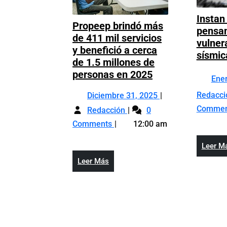
Instan
Propeep brindó más
pensan
de 411 mil servicios
vulner
y benefició a cerca
sísmic
de 1.5 millones de
Propeep
personas en 2025
Ene
brindó
Diciembre
Redacc
Diciembre 31, 2025
más
Propeep
31,
Comme
de
Redacción
0
brindó
2025
411
Comments
12:00 am
más
mil
de
servicios
Leer M
411
y
Leer
Leer Más
mil
benefició
Más
servicios
a
y
cerca
benefició
de
a
1.5