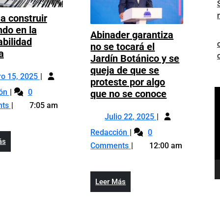
 a construir
do en la
Abinader garantiza
abilidad
no se tocará el
Instan
a
Jardín Botánico y se
a
queja de que se
Enero
construir
ro 15, 2025
proteste por algo
15,
pensando
Instan
Abinader
ión
0
R
que no se conoce
2025
en
a
garantiza
d
nts
7:05 am
la
construir
Julio
no
v
Julio 22, 2025
vulnerabilidad
pensando
22,
se
Abinader
Redacción
0
sísmica
en
2025
tocará
garantiza
Leer
ás
Comments
12:00 am
la
el
Más
no
vulnerabilidad
Jardín
se
sísmica
Botánico
tocará
Leer
Leer Más
y
el
Más
se
Jardín
queja
Botánico