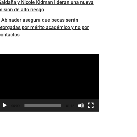
Saldaña y Nicole Kidman lideran una nueva
misión de alto riesgo
Abinader asegura que becas serán
otorgadas por mérito académico y no por
contactos
eproductor
e
ídeo
00:00
01:18