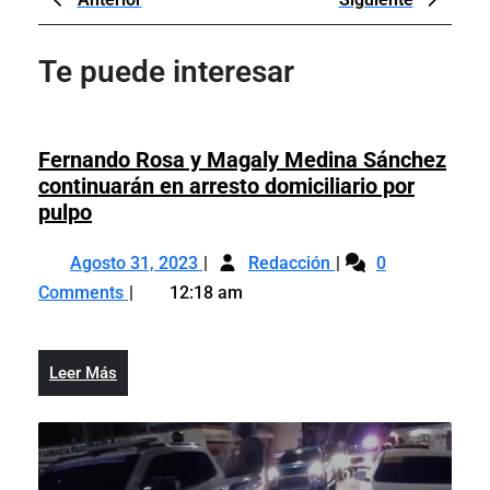
de
Post
Post
entradas
Te puede interesar
Fernando Rosa y Magaly Medina Sánchez
continuarán en arresto domiciliario por
Fernando
pulpo
Rosa
Agosto
Fernando
y
Agosto 31, 2023
Redacción
0
31,
Rosa
Magaly
Comments
12:18 am
2023
y
Medina
Magaly
Sánchez
Medina
continuarán
Leer
Leer Más
Sánchez
en
Más
continuarán
arresto
en
domiciliario
arresto
por