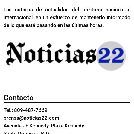
empresarios
un
Las noticias de actualidad del territorio nacional e
piden
plan
internacional, en un esfuerzo de mantenerlo informado
un
para
plan
de lo que está pasando en las últimas horas.
regularizar
para
haitianos
regularizar
haitianos
Contacto
Tel.: 809-487-7669
prensa@noticias22.com
Avenida JF Kennedy, Plaza Kennedy
Santo Domingo, R.D