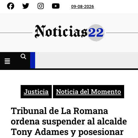
Skip
Facebook
Gorjeo
Instagram
YouTube
09-08-2026
to
content
Menú
abierto
Justicia
Noticia del Momento
Tribunal de La Romana
ordena suspender al alcalde
Tony Adames y posesionar