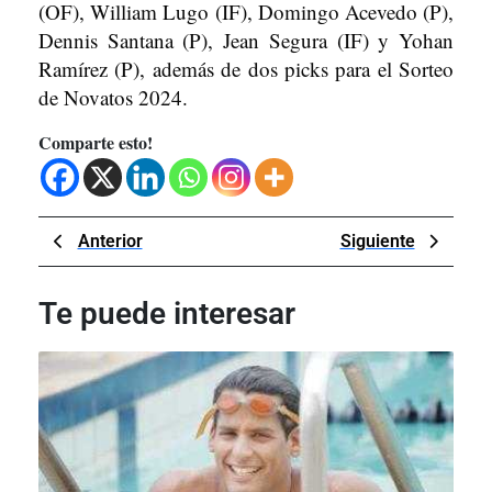
(OF), William Lugo (IF), Domingo Acevedo (P),
Dennis Santana (P), Jean Segura (IF) y Yohan
Ramírez (P), además de dos picks para el Sorteo
de Novatos 2024.
Comparte esto!
Navegación
Previous
Next
Anterior
Siguiente
de
Post
Post
entradas
Te puede interesar