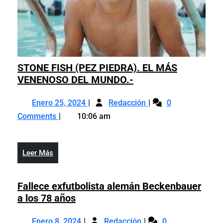
STONE FISH (PEZ PIEDRA). EL MÁS
STONE
VENENOSO DEL MUNDO.-
FISH
Enero
STONE
(PEZ
Enero 25, 2024
Redacción
0
25,
FISH
PIEDRA).
Comments
10:06 am
2024
(PEZ
EL
PIEDRA).
MÁS
EL
VENENOSO
Leer
Leer Más
MÁS
DEL
Más
VENENOSO
MUNDO.-
DEL
Fallece exfutbolista alemán Beckenbauer
MUNDO.-
Fallece
a los 78 años
exfutbolista
Enero
Fallece
alemán
Enero 8, 2024
Redacción
0