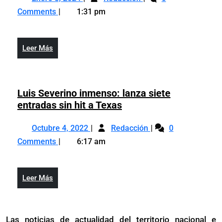
8,
exfutbolista
Beckenbauer
Comments
1:31 pm
2024
alemán
a
Beckenbauer
los
a
78
Leer
Leer Más
los
años
Más
78
años
Luis Severino inmenso: lanza siete
Luis
entradas sin hit a Texas
Severino
Octubre
Luis
inmenso:
Octubre 4, 2022
Redacción
0
4,
Severino
lanza
Comments
6:17 am
2022
inmenso:
siete
lanza
entradas
siete
sin
Leer
Leer Más
entradas
hit
Más
sin
a
hit
Texas
Las noticias de actualidad del territorio nacional e
a