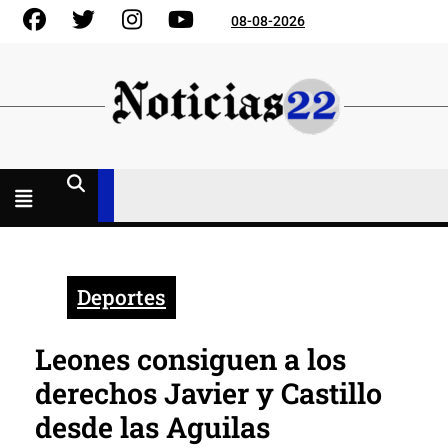
Skip
Facebook
Gorjeo
Instagram
YouTube
08-08-2026
to
content
Menú
abierto
Deportes
Leones consiguen a los
derechos Javier y Castillo
desde las Aguilas