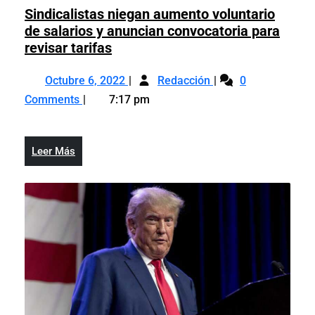
la
Sindicalistas niegan aumento voluntario
jubilatoria
reforma
de salarios y anuncian convocatoria para
quedó
jubilatoria
Sindicalistas
revisar tarifas
aprobada
quedó
niegan
en
Octubre
Sindicalistas
aprobada
aumento
Octubre 6, 2022
Francia
Redacción
0
6,
niegan
en
voluntario
Comments
7:17 pm
2022
aumento
Francia
de
voluntario
salarios
de
y
Leer
Leer Más
salarios
anuncian
Más
y
convocatoria
anuncian
para
convocatoria
revisar
para
tarifas
revisar
tarifas