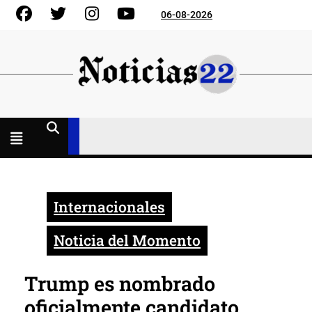
Skip
Facebook
Gorjeo
Instagram
YouTube
06-08-2026
to
content
Menú
abierto
Internacionales
Noticia del Momento
Trump es nombrado
oficialmente candidato