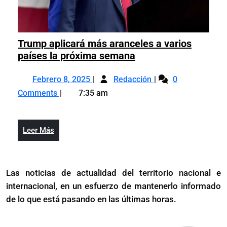
Trump aplicará más aranceles a varios
Trump
países la próxima semana
aplicará
Febrero
Trump
más
Febrero 8, 2025
Redacción
0
8,
aplicará
aranceles
Comments
7:35 am
2025
más
a
aranceles
varios
a
países
Leer
Leer Más
varios
la
Más
países
próxima
la
semana
Las noticias de actualidad del territorio nacional e
próxima
internacional, en un esfuerzo de mantenerlo informado
semana
de lo que está pasando en las últimas horas.