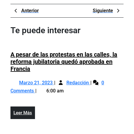
Navegación
Previous
Next
Anterior
Siguiente
de
Post
Post
entradas
Te puede interesar
A pesar de las protestas en las calles, la
reforma jubilatoria quedó aprobada en
A
Francia
pesar
Marzo
A
de
Marzo 21, 2023
Redacción
0
21,
pesar
las
Comments
6:00 am
2023
de
protestas
las
en
protestas
las
Leer
Leer Más
en
calles,
Más
las
la
calles,
reforma