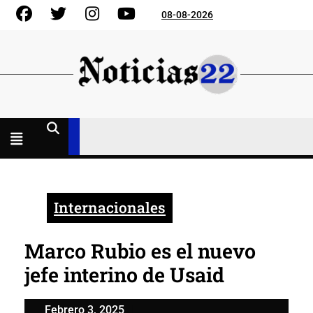
Skip
Facebook
Gorjeo
Instagram
YouTube
08-08-2026
to
content
Menú
abierto
Internacionales
Marco Rubio es el nuevo
jefe interino de Usaid
Febrero
Febrero 3, 2025