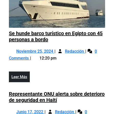
Se hunde barco turístico en Egipto con 45
Se
personas a bordo
hunde
Noviembre
Se
barco
Noviembre 25, 2024
Redacción
0
25,
hunde
turístico
Comments
12:20 pm
2024
barco
en
turístico
Egipto
en
con
Leer
Leer Más
Egipto
45
Más
con
personas
45
Representante ONU alerta sobre deterioro
a
personas
Representante
de seguridad en Haití
bordo
a
ONU
Junio
Representante
bordo
alerta
Junio 17, 2022
Redacción
0