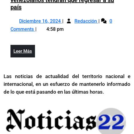
Trump
país
advierte
Diciembre
Trump
que
Diciembre 16, 2024
Redacción
0
16,
advierte
todos
Comments
4:58 pm
2024
que
los
todos
migrantes
los
venezolanos
Leer
Leer Más
migrantes
tendrán
Más
venezolanos
que
tendrán
regresar
Las noticias de actualidad del territorio nacional e
que
a
internacional, en un esfuerzo de mantenerlo informado
regresar
su
a
de lo que está pasando en las últimas horas.
país
su
país