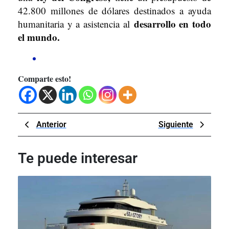
42.800 millones de dólares destinados a ayuda
desarrollo en todo
humanitaria y a asistencia al
el mundo.
Comparte esto!
Navegación
Previous
Next
Anterior
Siguiente
de
Post
Post
entradas
Te puede interesar