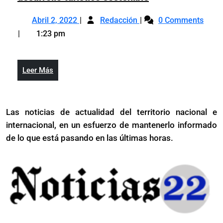
obras
Gobierno
Las
Abril
El
en
impulsará
Abril 2, 2022
Galeras,
Redacción
0 Comments
2,
Gobierno
Las
en
Samaná
1:23 pm
2022
impulsará
Galeras,
Pedernales
en
Samaná
un
Pedernales
desarrollo
Leer
Leer Más
un
turístico
Más
desarrollo
sostenible
turístico
Las noticias de actualidad del territorio nacional e
sostenible
internacional, en un esfuerzo de mantenerlo informado
de lo que está pasando en las últimas horas.