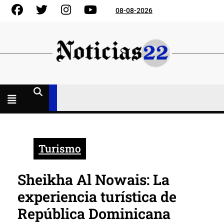
Skip
Facebook
Gorjeo
Instagram
YouTube
08-08-2026
to
content
Menú
abierto
Turismo
Sheikha Al Nowais: La
experiencia turística de
República Dominicana