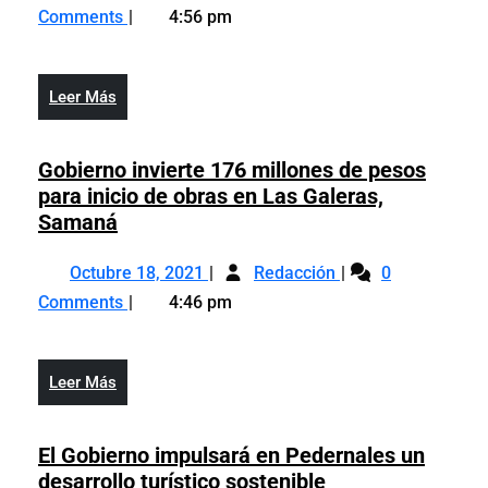
5,
de
millón
Comments
4:56 pm
2021
medio
de
millón
turistas
de
llegó
Leer
Leer Más
turistas
al
Más
llegó
país
al
Gobierno invierte 176 millones de pesos
en
país
para inicio de obras en Las Galeras,
noviembre
en
Gobierno
Samaná
noviembre
invierte
Octubre
Gobierno
176
Octubre 18, 2021
Redacción
0
18,
invierte
millones
Comments
4:46 pm
2021
176
de
millones
pesos
de
para
Leer
Leer Más
pesos
inicio
Más
para
de
inicio
El Gobierno impulsará en Pedernales un
obras
de
El
desarrollo turístico sostenible
en