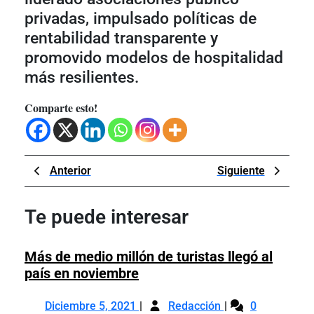
privadas, impulsado políticas de
rentabilidad transparente y
promovido modelos de hospitalidad
más resilientes.
Comparte esto!
Navegación
Previous
Next
Anterior
Siguiente
de
Post
Post
entradas
Te puede interesar
Más de medio millón de turistas llegó al
Más
país en noviembre
de
Diciembre
Más
medio
Diciembre 5, 2021
Redacción
0