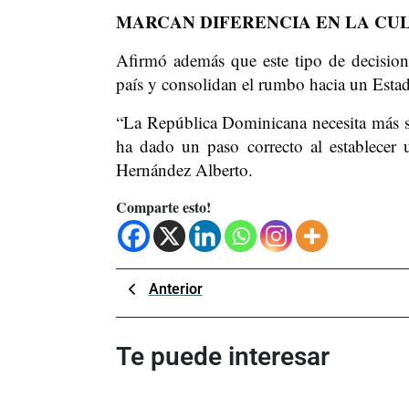
MARCAN DIFERENCIA EN LA CU
Afirmó además que este tipo de decisione
país y consolidan el rumbo hacia un Estad
“La República Dominicana necesita más se
ha dado un paso correcto al establecer 
Hernández Alberto.
Comparte esto!
Navegación
Previous
Anterior
Post
de
entradas
Te puede interesar