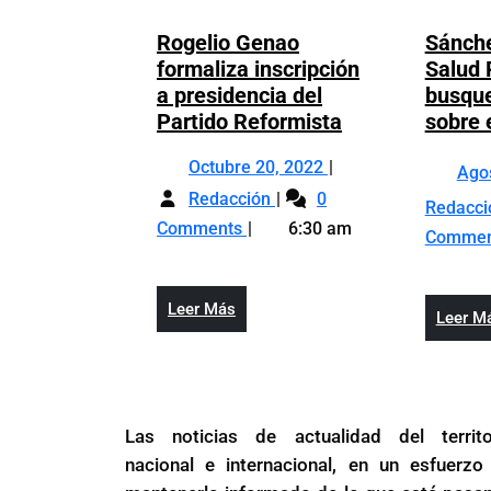
Rogelio Genao
Sánche
formaliza inscripción
Salud 
a presidencia del
busqu
Rogelio
Partido Reformista
sobre 
Genao
Octubre
Octubre 20, 2022
formaliza
Ago
Rogelio
20,
inscripción
Redacción
0
Redacc
Genao
2022
a
Comments
6:30 am
Comme
formaliza
presidencia
inscripción
del
a
Partido
Leer
Leer Más
Leer M
presidencia
Reformista
Más
del
Partido
Reformista
Las noticias de actualidad del territo
nacional e internacional, en un esfuerzo