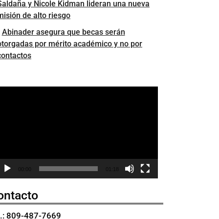
Saldaña y Nicole Kidman lideran una nueva
misión de alto riesgo
Abinader asegura que becas serán
otorgadas por mérito académico y no por
contactos
eproductor
e
ídeo
00:00
01:18
ontacto
l.: 809-487-7669