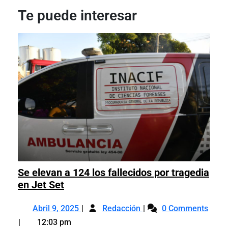
entradas
Te puede interesar
Se elevan a 124 los fallecidos por tragedia
Se
en Jet Set
elevan
Abril
Se
a
Abril 9, 2025
Redacción
0 Comments
9,
elevan
124
12:03 pm