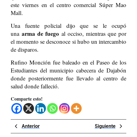
este viernes en el centro comercial Súper Mao
Mall.
Una fuente policial dijo que se le ocupó
arma de fuego
una
al occiso, mientras que por
el momento se desconoce si hubo un intercambio
de disparos.
Rufino Monción fue baleado en el Paseo de los
Estudiantes del municipio cabecera de Dajabón
donde posteriormente fue llevado al centro de
salud donde falleció.
Comparte esto!
Navegación
Previous
Next
Anterior
Siguiente
de
Post
Post