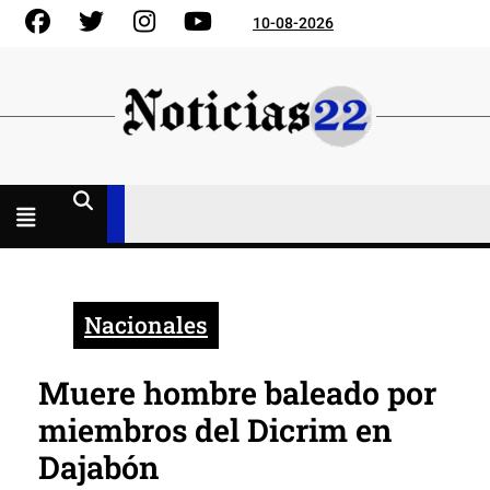
Skip
Facebook
Gorjeo
Instagram
YouTube
10-08-2026
to
content
Menú
abierto
Nacionales
Muere hombre baleado por
miembros del Dicrim en
Dajabón