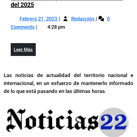
servicios
Dominicanos
del 2025
públicos
podrían
Febrero
Dominicanos
viajar
Febrero 21, 2023
Redacción
0
21,
podrían
sin
Comments
4:28 pm
2023
viajar
visa
sin
a
visa
Europa
Leer
Leer Más
a
con
Más
Europa
pasaporte
con
electrónico
Las noticias de actualidad del territorio nacional e
pasaporte
a
internacional, en un esfuerzo de mantenerlo informado
electrónico
partir
a
de lo que está pasando en las últimas horas.
del
partir
2025
del
2025