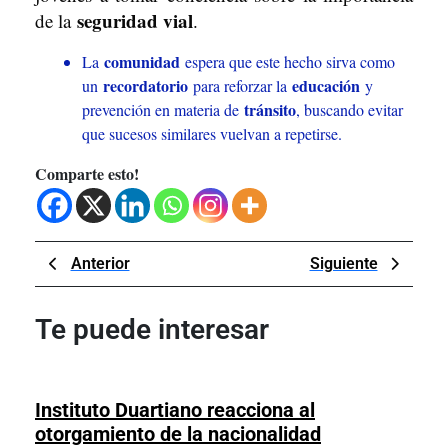
seguridad vial
de la
.
comunidad
La
espera que este hecho sirva como
recordatorio
educación
un
para reforzar la
y
tránsito
prevención en materia de
, buscando evitar
que sucesos similares vuelvan a repetirse.
Comparte esto!
Navegación
Previous
Next
Anterior
Siguiente
de
Post
Post
entradas
Te puede interesar
Instituto Duartiano reacciona al
otorgamiento de la nacionalidad