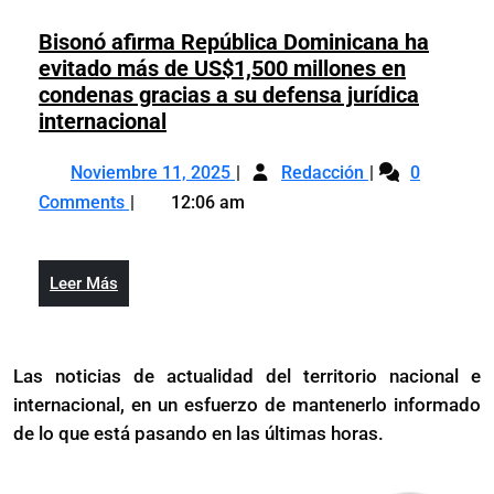
mediadora
confl
en
Bisonó afirma República Dominicana ha
del
conflicto
evitado más de US$1,500 millones en
COD
del
condenas gracias a su defensa jurídica
COD
Bisonó
internacional
afirma
Noviembre
Bisonó
República
Noviembre 11, 2025
Redacción
0
11,
afirma
Dominicana
Comments
12:06 am
2025
República
ha
Dominicana
evitado
ha
más
Leer
Leer Más
evitado
de
Más
más
US$1,500
de
millones
Las noticias de actualidad del territorio nacional e
US$1,500
en
internacional, en un esfuerzo de mantenerlo informado
millones
condenas
en
de lo que está pasando en las últimas horas.
gracias
condenas
a
gracias
su