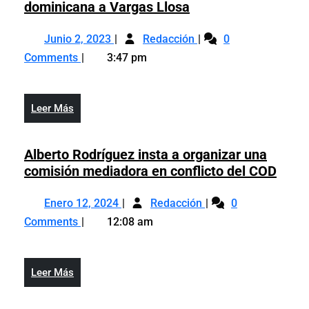
Instituto
dominicana a Vargas Llosa
Duartiano
Junio
Instituto
reacciona
Junio 2, 2023
Redacción
0
2,
Duartiano
al
Comments
3:47 pm
2023
reacciona
otorgamiento
al
de
otorgamiento
la
Leer
Leer Más
de
nacionalidad
Más
la
dominicana
nacionalidad
Alberto Rodríguez insta a organizar una
a
dominicana
Alber
comisión mediadora en conflicto del COD
Vargas
a
Rodr
Llosa
Enero
Alberto
Vargas
insta
Enero 12, 2024
Redacción
0
12,
Rodríguez
Llosa
a
Comments
12:08 am
2024
insta
organ
a
una
organizar
comi
Leer
Leer Más
una
medi
Más
comisión
en