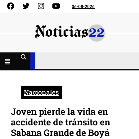
Skip
Facebook
Gorjeo
Instagram
YouTube
06-08-2026
to
content
Menú
abierto
Nacionales
Joven pierde la vida en
accidente de tránsito en
Sabana Grande de Boyá