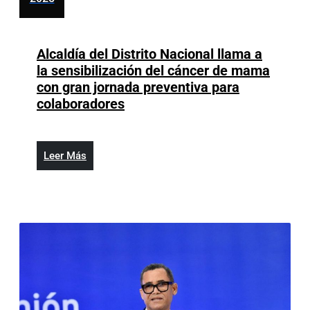
Bunny
octubre
para
3,
el
2025
Alcaldía del Distrito Nacional llama a
Super
la sensibilización del cáncer de mama
Bowl
con gran jornada preventiva para
Alcaldía
colaboradores
del
Distrito
Nacional
Leer
Leer Más
llama
Más
a
la
sensibilización
del
cáncer
de
mama
con