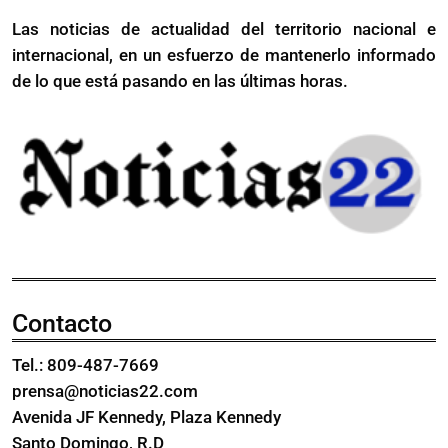
elegibilidad
entradas
Las noticias de actualidad del territorio nacional e
sexual,
internacional, en un esfuerzo de mantenerlo informado
según
de lo que está pasando en las últimas horas.
dice
su
abogado
Contacto
Tel.: 809-487-7669
prensa@noticias22.com
Avenida JF Kennedy, Plaza Kennedy
Santo Domingo, R.D