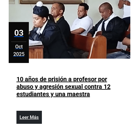
formales
en
2028
03
Oct
2025
octubre
3,
2025
10 años de prisión a profesor por
abuso y agresión sexual contra 12
10
estudiantes y una maestra
años
de
prisión
Leer
Leer Más
a
Más
profesor
por