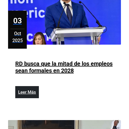
gran
jornada
preventiva
03
para
colaboradores
Oct
2025
octubre
3,
2025
RD busca que la mitad de los empleos
RD
sean formales en 2028
busca
que
la
Leer
Leer Más
mitad
Más
de
los
empleos
sean