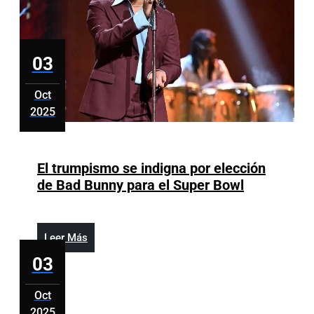
03
Oct
2025
octubre
3,
2025
El trumpismo se indigna por elección
El
de Bad Bunny para el Super Bowl
trumpismo
se
indigna
Leer
Leer Más
por
Más
03
elección
de
Oct
Bad
2025