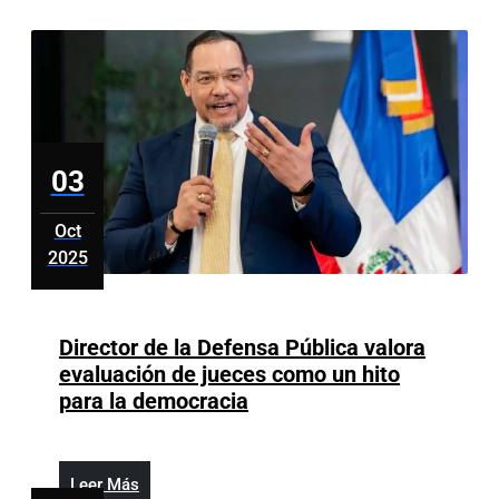
abuso
y
agresión
sexual
contra
12
03
estudiantes
y
Oct
una
2025
maestra
octubre
3,
2025
Director de la Defensa Pública valora
evaluación de jueces como un hito
Director
para la democracia
de
la
Defensa
Leer
Leer Más