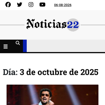
Skip
Facebook
Gorjeo
Instagram
YouTube
06-08-2026
to
content
Menú
abierto
Día:
3 de octubre de 2025