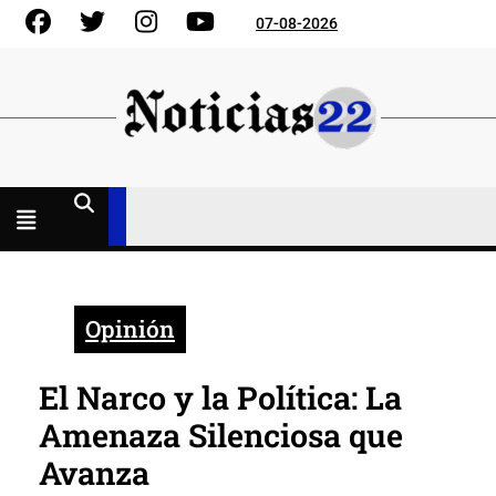
Skip
Facebook
Gorjeo
Instagram
YouTube
07-08-2026
to
content
Menú
abierto
Opinión
El Narco y la Política: La
Amenaza Silenciosa que
Avanza