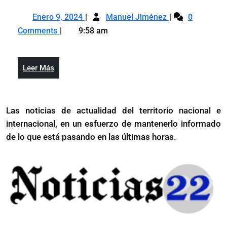
arranque
Enero
El
del
Enero 9, 2024
Manuel Jiménez
0
9,
arranque
PRM
Comments
9:58 am
2024
del
en
PRM
la
en
contienda
Leer
Leer Más
la
municipal
Más
contienda
municipal
Las noticias de actualidad del territorio nacional e
internacional, en un esfuerzo de mantenerlo informado
de lo que está pasando en las últimas horas.