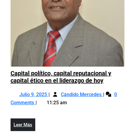
Capital político, capital reputacional y
Capital
capital ético en el liderazgo de hoy
político,
Julio
Capital
capital
Julio 9, 2025
Cándido Mercedes
0
9,
político,
reputaciona
Comments
11:25 am
2025
capital
y
reputacional
capital
y
ético
Leer
Leer Más
capital
en
Más