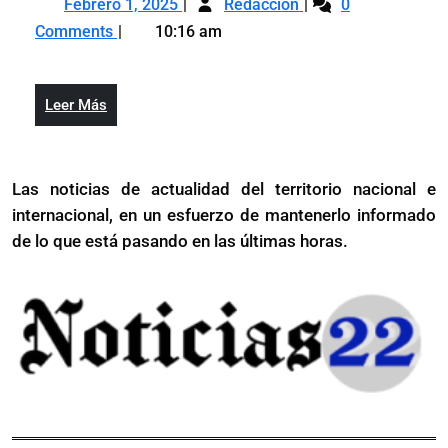
movilidad
Febrero 1, 2025
Redacción
0
1,
manipulación,
social
Comments
10:16 am
2025
movilidad
y
social
cohesión
y
social
Leer
Leer Más
cohesión
Más
social
Las noticias de actualidad del territorio nacional e
internacional, en un esfuerzo de mantenerlo informado
de lo que está pasando en las últimas horas.