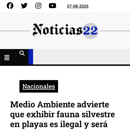
Skip
Facebook
Gorjeo
Instagram
YouTube
07-08-2026
to
content
Menú
abierto
Nacionales
Medio Ambiente advierte
que exhibir fauna silvestre
en playas es ilegal y será