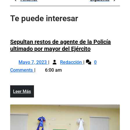
de
Post
Post
entradas
Te puede interesar
Sepultan restos de agente de la Policía
Sepultan
ultimado por mayor del Ejército
restos
Mayo
Sepultan
de
Mayo 7, 2023
Redacción
0
7,
restos
agente
Comments
6:00 am
2023
de
de
agente
la
de
Policía
Leer
Leer Más
la
ultimado
Más
Policía
por
ultimado
mayor
por
del
mayor
Ejército