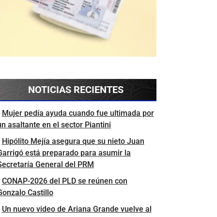
NOTICIAS RECIENTES
Mujer pedía ayuda cuando fue ultimada por
un asaltante en el sector Piantini
Hipólito Mejía asegura que su nieto Juan
Garrigó está preparado para asumir la
Secretaría General del PRM
CONAP-2026 del PLD se reúnen con
Gonzalo Castillo
Un nuevo video de Ariana Grande vuelve al