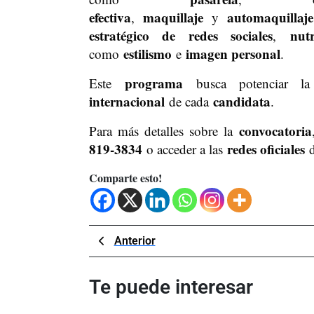
efectiva
maquillaje
automaquillaje
,
y
estratégico de redes sociales
nut
,
estilismo
imagen personal
como
e
.
programa
Este
busca potenciar 
internacional
candidata
de cada
.
convocatoria
Para más detalles sobre la
819-3834
redes oficiales
o acceder a las
Comparte esto!
Navegación
Previous
Anterior
Post
de
Te puede interesar
entradas