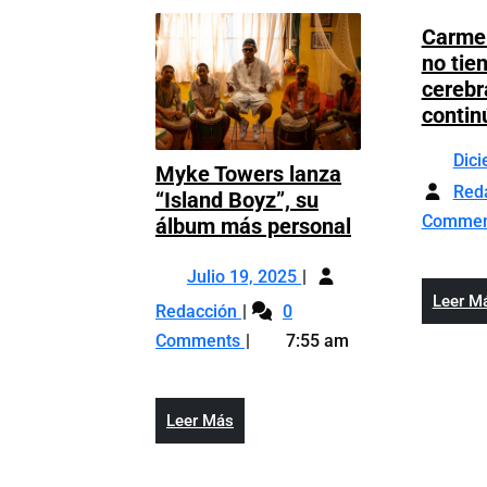
Carmel
no tie
cerebr
contin
Dic
Myke Towers lanza
Red
“Island Boyz”, su
Comme
Myke
álbum más personal
Towers
Julio
lanza
Julio 19, 2025
19,
“Island
Leer M
Myke
Redacción
0
2025
Boyz”,
Towers
Comments
7:55 am
su
lanza
álbum
“Island
más
Boyz”,
Leer
Leer Más
personal
su
Más
álbum