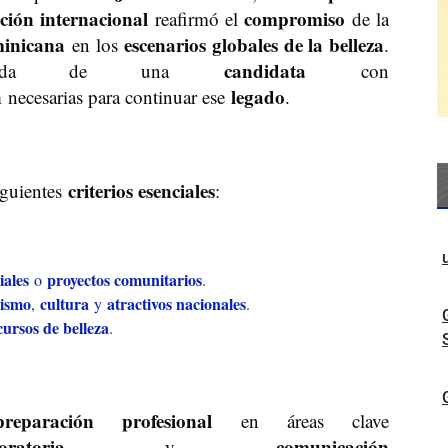
ción internacional
compromiso
reafirmó el
de la
minicana
escenarios globales de la belleza
en los
.
candidata
squeda de una
con
n
legado
necesarias para continuar ese
.
criterios esenciales
iguientes
:
iales
proyectos comunitarios
o
.
rismo
cultura
atractivos nacionales
,
y
.
ursos de belleza
.
preparación profesional
en áreas clave
oratoria
comunicación
y