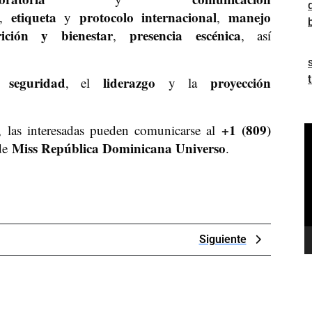
etiqueta
protocolo internacional
manejo
,
y
,
rición y bienestar
presencia escénica
,
, así
seguridad
liderazgo
proyección
la
, el
y la
+1 (809)
, las interesadas pueden comunicarse al
R
Miss República Dominicana Universo
de
.
d
v
Next
Siguiente
Post