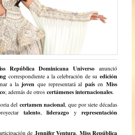
iss República Dominicana Universo
anunció
ing
edición
correspondiente a la celebración de su
joven
país
Miss
onar a la
que representará al
en
co
certámenes internacionales
; además de otros
.
certamen nacional
toria del
, que por siete décadas
talento
liderazgo
representación
royectar
,
y
Jennifer Ventura
Miss República
participación de
,