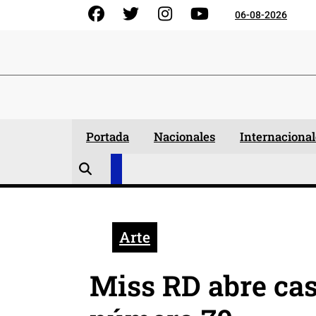
Skip
Facebook
Gorjeo
Instagram
YouTube
06-08-2026
to
content
Portada
Nacionales
Internacional
Arte
Miss RD abre cas