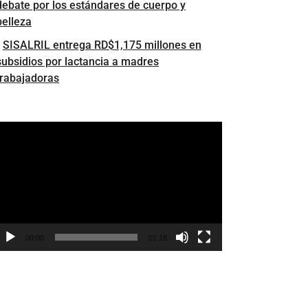
debate por los estándares de cuerpo y
belleza
SISALRIL entrega RD$1,175 millones en
subsidios por lactancia a madres
trabajadoras
eproductor
e
ídeo
00:00
01:18