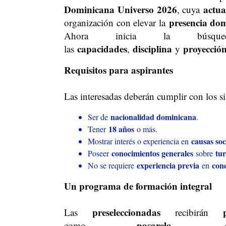
Dominicana Universo 2026
actua
, cuya
presencia do
organización con elevar la
Ahora inicia la bú
capacidades
disciplina
proyecció
las
,
y
Requisitos para aspirantes
Las interesadas deberán cumplir con los s
nacionalidad dominicana
Ser de
.
18 años
Tener
o más.
causas soc
Mostrar interés o experiencia en
conocimientos generales
tu
Poseer
sobre
experiencia previa
conc
No se requiere
en
Un programa de formación integral
preseleccionadas
Las
recibirán
pasarela
como
,