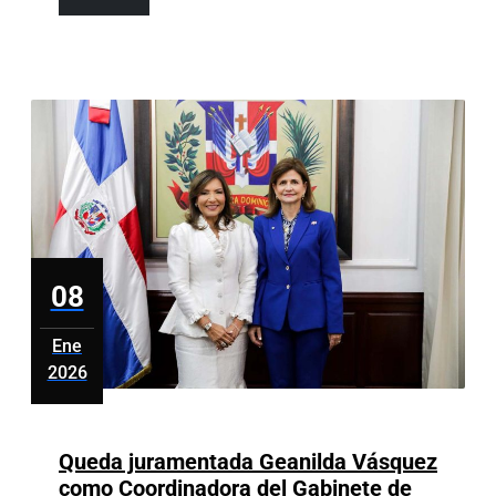
severas
Más
por
delitos
sexuales
08
Ene
2026
enero
8,
2026
Queda juramentada Geanilda Vásquez
como Coordinadora del Gabinete de