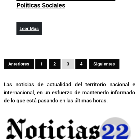
Queda
Políticas Sociales
juramentada
Geanilda
Vásquez
Leer
Leer Más
como
Más
Coordinadora
del
Gabinete
Paginación
de
Anteriores
1
2
3
4
Siguientes
de
Políticas
Sociales
entradas
Las noticias de actualidad del territorio nacional e
internacional, en un esfuerzo de mantenerlo informado
de lo que está pasando en las últimas horas.