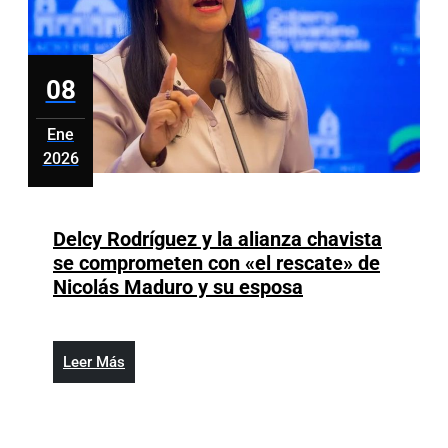
democrátic
en
Venezuela
08
Ene
2026
enero
8,
2026
Delcy Rodríguez y la alianza chavista
se comprometen con «el rescate» de
Delcy
Nicolás Maduro y su esposa
Rodríguez
y
la
Leer
Leer Más
alianza
Más
chavista
se