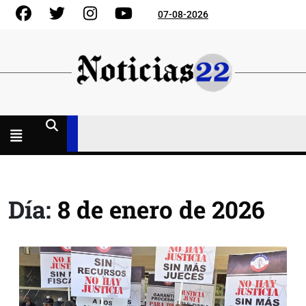
Skip
Facebook
Gorjeo
Instagram
YouTube
07-08-2026
to
content
Menú
abierto
Día:
8 de enero de 2026