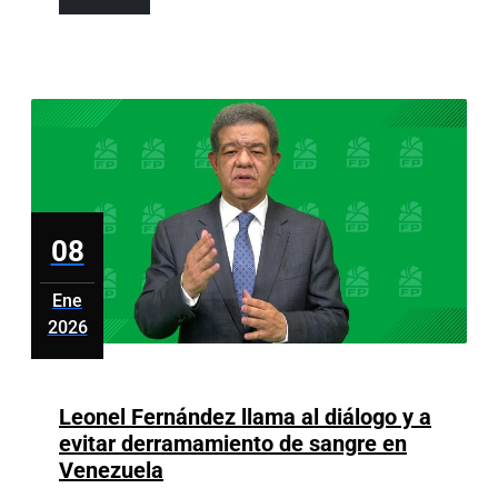
fármacos
Más
adelgazantes
produce
la
recuperación
del
peso
en
2
08
años
Ene
2026
enero
8,
2026
Leonel Fernández llama al diálogo y a
evitar derramamiento de sangre en
Leonel
Venezuela
Fernández