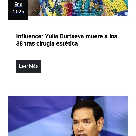
Ene
2026
enero
8,
2026
Influencer Yulia Burtseva muere a los
Influencer
38 tras cirugía estética
Yulia
Burtseva
muere
Leer
Leer Más
a
Más
los
38
tras
cirugía
estética