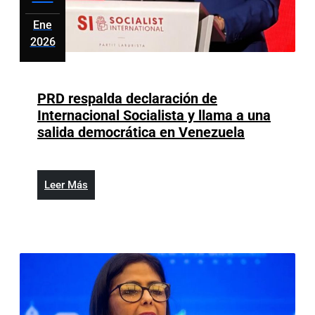
Ene
2026
enero
8,
2026
PRD respalda declaración de
Internacional Socialista y llama a una
PRD
salida democrática en Venezuela
respalda
declaració
de
Leer
Leer Más
Internacion
Más
Socialista
y
llama
a
una
salida