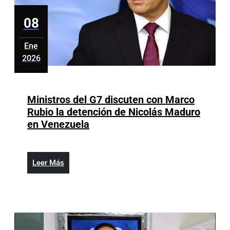
08
Ene
2026
enero
8,
2026
Ministros del G7 discuten con Marco
Rubio la detención de Nicolás Maduro
Ministros
en Venezuela
del
G7
discuten
Leer
Leer Más
con
Más
Marco
Rubio
la
detención