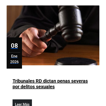
evitar
manifestaciones
públicas
08
Ene
2026
enero
8,
2026
Tribunales RD dictan penas severas
Tribunales
por delitos sexuales
RD
dictan
penas
Leer
Leer Más