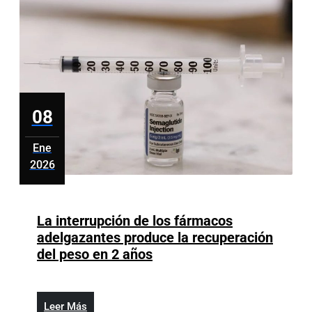
en
RD
08
Ene
2026
enero
8,
2026
La interrupción de los fármacos
adelgazantes produce la recuperación
La
del peso en 2 años
interrupción
de
los
Leer
Leer Más