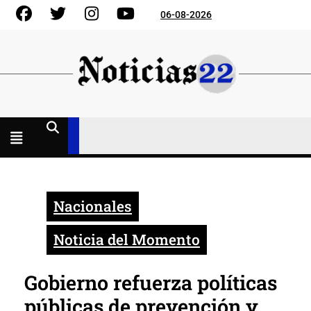
Skip
Facebook
Gorjeo
Instagram
YouTube
06-08-2026
to
content
Menú
abierto
Nacionales
Noticia del Momento
Gobierno refuerza políticas
públicas de prevención y