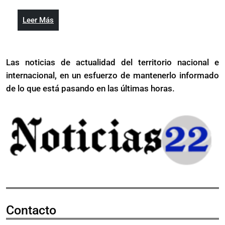
la
nacional
concertación
ante
Leer
Leer Más
nacional
el
Más
ante
panorama
el
económico
Las noticias de actualidad del territorio nacional e
panorama
internacional
internacional, en un esfuerzo de mantenerlo informado
económico
internacional
de lo que está pasando en las últimas horas.
Contacto