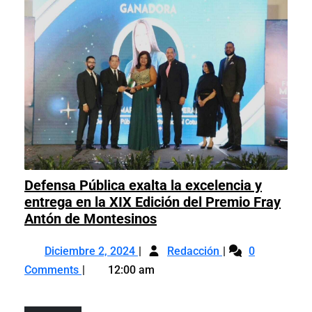
Roja
Tus
Acompaña
Pasos»
Tus
Pasos»
Defensa Pública exalta la excelencia y
entrega en la XIX Edición del Premio Fray
Defensa
Antón de Montesinos
Pública
Diciembre
Defensa
exalta
Diciembre 2, 2024
Redacción
0
2,
Pública
la
Comments
12:00 am
2024
exalta
excelencia
la
y