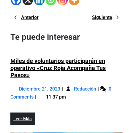
Navegación
Previous
Next
Anterior
Siguiente
de
Post
Post
entradas
Te puede interesar
Miles de voluntarios participarán en
operativo «Cruz Roja Acompaña Tus
Miles
Pasos»
de
Diciembre
Miles
voluntarios
Diciembre 21, 2023
Redacción
0
21,
de
participarán
Comments
11:37 pm
2023
voluntarios
en
participarán
operativo
en
«Cruz
Leer
Leer Más
operativo
Roja
Más
«Cruz
Acompaña