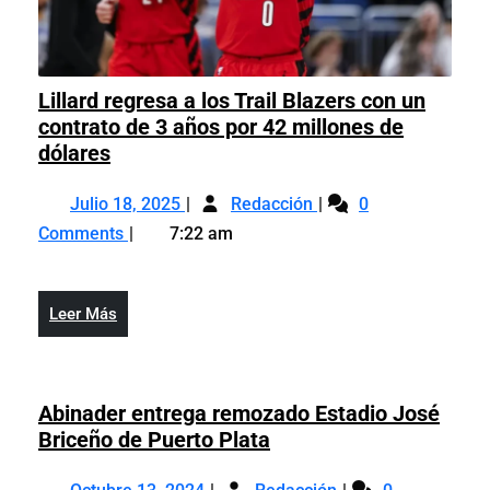
Lillard regresa a los Trail Blazers con un
contrato de 3 años por 42 millones de
Lillard
dólares
regresa
Julio
Lillard
a
Julio 18, 2025
Redacción
0
18,
regresa
los
Comments
7:22 am
2025
a
Trail
los
Blazers
Trail
con
Leer
Leer Más
Blazers
un
Más
con
contrato
un
de
contrato
Abinader entrega remozado Estadio José
3
de
Abinader
Briceño de Puerto Plata
años
3
entrega
por
Octubre
Abinader
años