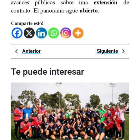
extensión
avances públicos sobre una
de
abierto
contrato. El panorama sigue
.
Comparte esto!
Navegación
Previous
Next
Anterior
Siguiente
de
Post
Post
entradas
Te puede interesar