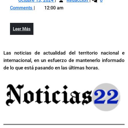
remozado
Octubre 13, 2024
42
Redacción
0
13,
entrega
por
Estadio
millones
Comments
12:00 am
2024
remozado
42
José
de
Estadio
millones
Briceño
dólares
José
de
de
Leer
Leer Más
Briceño
dólares
Puerto
Más
de
Plata
Puerto
Las noticias de actualidad del territorio nacional e
Plata
internacional, en un esfuerzo de mantenerlo informado
de lo que está pasando en las últimas horas.