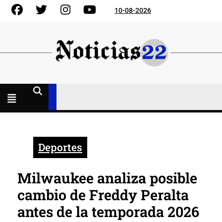
Skip
Facebook
Gorjeo
Instagram
YouTube
10-08-2026
to
content
Menú
abierto
Deportes
Milwaukee analiza posible
cambio de Freddy Peralta
antes de la temporada 2026