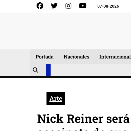
Skip
Facebook
Gorjeo
Instagram
YouTube
07-08-2026
to
content
Portada
Nacionales
Internacional
Arte
Nick Reiner será