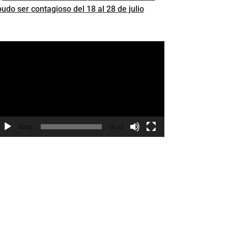
pudo ser contagioso del 18 al 28 de julio
eproductor
e
ídeo
00:00
01:18