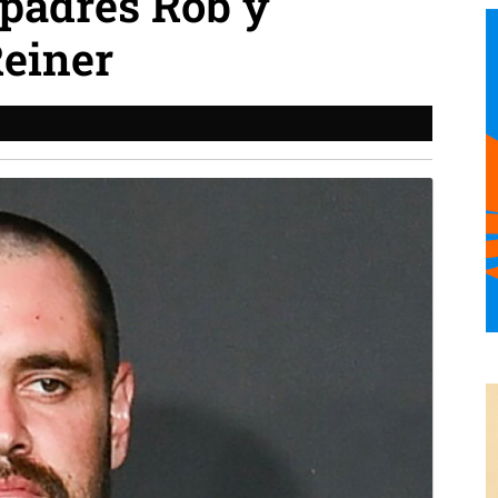
 padres Rob y
Reiner