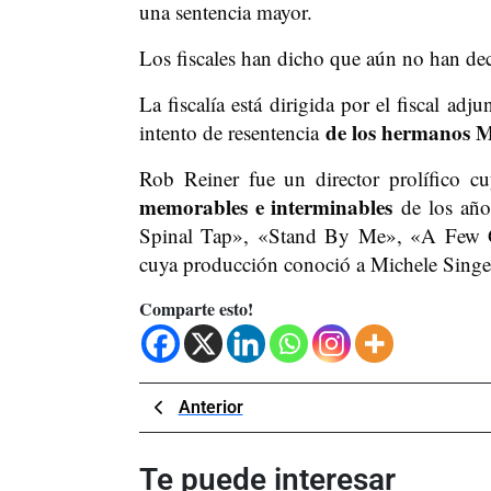
una sentencia mayor.
Los fiscales han dicho que aún no han deci
La fiscalía está dirigida por el fiscal ad
de los hermanos 
intento de resentencia
Rob Reiner fue un director prolífico c
memorables e interminables
de los años
Spinal Tap», «Stand By Me», «A Few 
cuya producción conoció a Michele Singer
Comparte esto!
Navegación
Previous
Anterior
Post
de
Te puede interesar
entradas