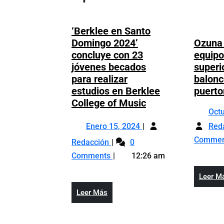
‘Berklee en Santo
Domingo 2024’
Ozuna
concluye con 23
equipo 
jóvenes becados
superi
para realizar
balonc
estudios en Berklee
puerto
‘Berklee
College of Music
Oct
en
Enero
Santo
Enero 15, 2024
Red
15,
Domingo
‘Berklee
Comme
Redacción
0
2024
2024’
en
Comments
12:26 am
concluye
Santo
con
Domingo
Leer M
23
2024’
Leer
Leer Más
jóvenes
concluye
Más
becados
con
para
23