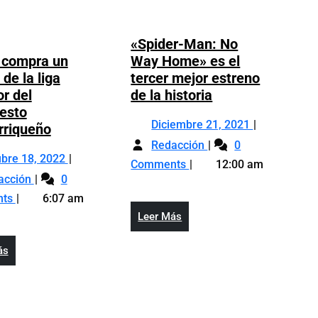
«Spider-Man: No
 compra un
Way Home» es el
de la liga
tercer mejor estreno
«Spider-
or del
de la historia
Man:
esto
Diciembre
Diciembre 21, 2021
Ozuna
No
rriqueño
«Spider-
21,
compra
Way
Redacción
0
Octubre
Man:
2021
ubre 18, 2022
un
Home»
Comments
12:00 am
Ozuna
18,
No
equipo
es
acción
0
compra
2022
Way
de
el
nts
6:07 am
un
Home»
la
tercer
Leer
Leer Más
equipo
es
liga
mejor
Más
de
el
superior
estreno
Leer
ás
la
tercer
del
de
Más
liga
mejor
baloncesto
la
superior
estreno
puertorriqueño
historia
del
de