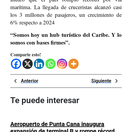
marítima. La llegada de cruceristas alcanzó casi
los 3 millones de pasajeros, un crecimiento de
6% respecto a 2024
“Somos hoy un hub turístico del Caribe. Y lo
somos con bases firmes”.
Comparte esto!
Navegación
Previous
Next
Anterior
Siguiente
de
Post
Post
entradas
Te puede interesar
Aeropuerto de Punta Cana inaugura
expansión de terminal B y rompe récord