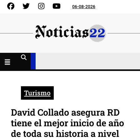
Skip
Facebook
Gorjeo
Instagram
YouTube
06-08-2026
to
content
Menú
abierto
Turismo
David Collado asegura RD
tiene el mejor inicio de año
de toda su historia a nivel