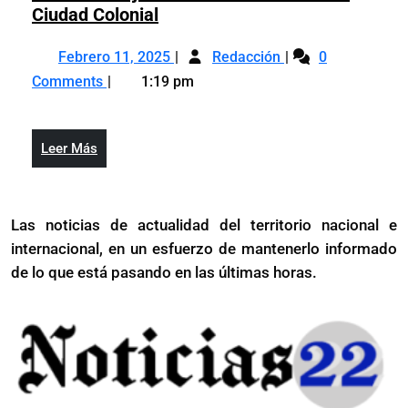
Inician
Ciudad Colonial
trabajos
Febrero
Inician
de
Febrero 11, 2025
Redacción
0
11,
trabajos
reconstrucción
Comments
1:19 pm
2025
de
en
reconstrucción
la
en
Ciudad
Leer
Leer Más
la
Colonial
Más
Ciudad
Colonial
Las noticias de actualidad del territorio nacional e
internacional, en un esfuerzo de mantenerlo informado
de lo que está pasando en las últimas horas.