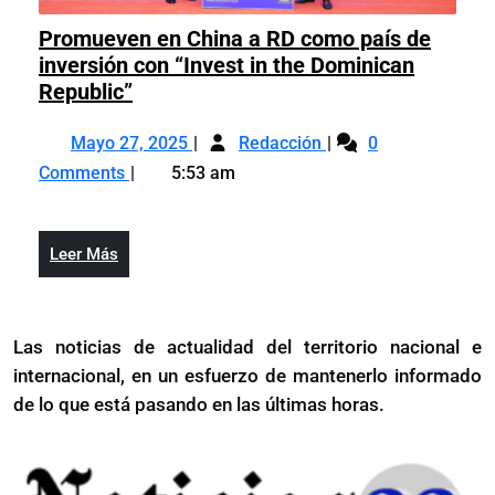
Promueven en China a RD como país de
inversión con “Invest in the Dominican
Promueven
Republic”
en
Mayo
Promueven
China
Mayo 27, 2025
Redacción
0
27,
en
a
Comments
5:53 am
2025
China
RD
a
como
RD
país
Leer
Leer Más
como
de
Más
país
inversión
de
con
Las noticias de actualidad del territorio nacional e
inversión
“Invest
internacional, en un esfuerzo de mantenerlo informado
con
in
“Invest
de lo que está pasando en las últimas horas.
the
in
Dominican
the
Republic”
Dominican