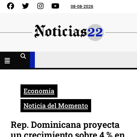
Skip
Facebook
Gorjeo
Instagram
YouTube
08-08-2026
to
content
Menú
abierto
Economía
Noticia del Momento
Rep. Dominicana proyecta
un crecimiento sobre 4 % en