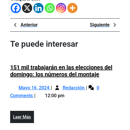
Navegación
Previous
Next
Anterior
Siguiente
de
Post
Post
entradas
Te puede interesar
151 mil trabajarán en las elecciones del
151
domingo: los números del montaje
mil
Mayo
151
trabajarán
Mayo 16, 2024
Redacción
0
16,
mil
en
Comments
12:00 pm
2024
trabajarán
las
en
elecciones
las
del
Leer
Leer Más
elecciones
domingo:
Más
del
los