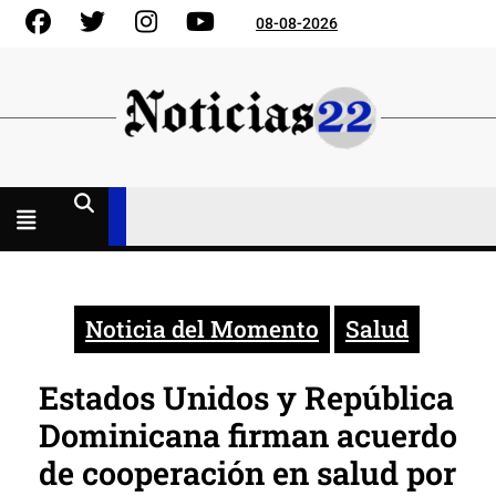
Skip
Facebook
Gorjeo
Instagram
YouTube
08-08-2026
to
content
Menú
abierto
Noticia del Momento
Salud
Estados Unidos y República
Dominicana firman acuerdo
de cooperación en salud por