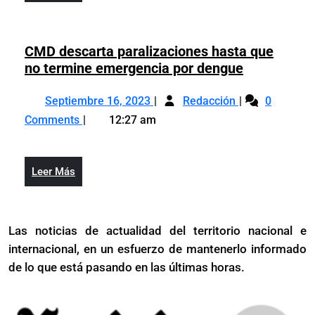
relaciones
Más
las
sexuales
relaciones
no
sexuales
CMD descarta paralizaciones hasta que
es
no
CMD
no termine emergencia por dengue
normal
es
descarta
y
Septiembre
CMD
normal
paralizacio
Septiembre 16, 2023
debe
Redacción
0
16,
descarta
y
hasta
tratarse
Comments
12:27 am
2023
paralizaciones
debe
que
hasta
tratarse
no
que
termine
Leer
Leer Más
no
emergenci
Más
termine
por
emergencia
dengue
Las noticias de actualidad del territorio nacional e
por
internacional, en un esfuerzo de mantenerlo informado
dengue
de lo que está pasando en las últimas horas.