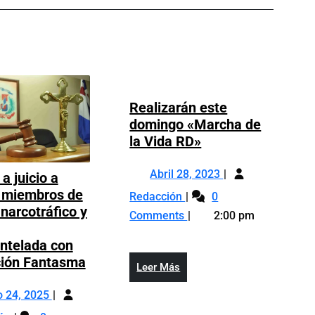
Post
Realizarán este
domingo «Marcha de
Realizarán
la Vida RD»
este
Abril
domingo
Abril 28, 2023
a juicio a
28,
«Marcha
Realizarán
 miembros de
Redacción
0
2023
de
este
 narcotráfico y
Comments
2:00 pm
la
domingo
Vida
«Marcha
ntelada con
RD»
Envían
de
ción Fantasma
Leer
Leer Más
a
la
Más
Julio
juicio
Vida
o 24, 2025
24,
a
RD»
Envían