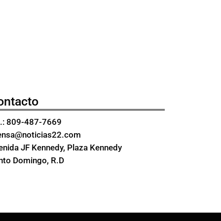
ontacto
l.: 809-487-7669
ensa@noticias22.com
enida JF Kennedy, Plaza Kennedy
nto Domingo, R.D