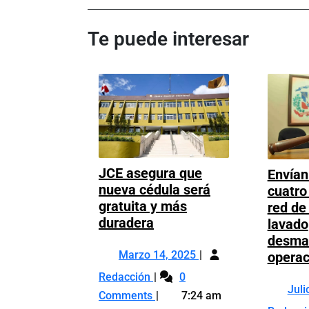
Post
de
Te puede interesar
entradas
JCE asegura que
Envían 
nueva cédula será
cuatro
gratuita y más
red de
JCE
duradera
lavado
asegura
desma
Marzo
que
Marzo 14, 2025
opera
14,
nueva
JCE
Redacción
0
2025
cédula
Juli
asegura
Comments
7:24 am
será
que