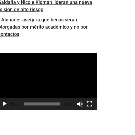
Saldaña y Nicole Kidman lideran una nueva
misión de alto riesgo
Abinader asegura que becas serán
otorgadas por mérito académico y no por
contactos
eproductor
e
ídeo
00:00
01:18