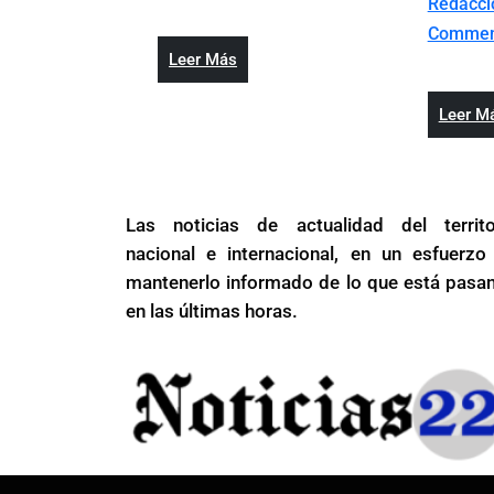
Redacc
gratuita
nueva
Comme
y
cédula
Leer
Leer Más
más
será
Más
duradera
gratuita
Leer M
y
más
duradera
Las noticias de actualidad del territo
nacional e internacional, en un esfuerzo
mantenerlo informado de lo que está pasa
en las últimas horas.