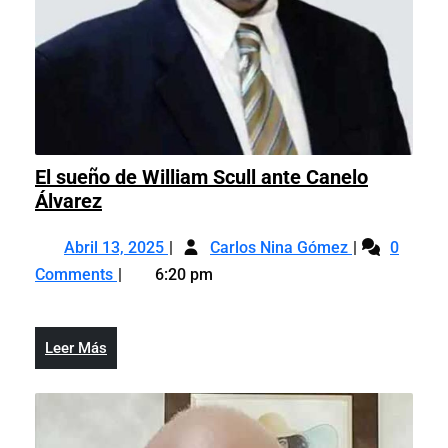
El sueño de William Scull ante Canelo
El
Álvarez
sueño
Abril
El
de
Abril 13, 2025
Carlos Nina Gómez
0
13,
sueño
William
Comments
6:20 pm
2025
de
Scull
William
ante
Scull
Canelo
Leer
Leer Más
ante
Álvarez
Más
Canelo
Álvarez