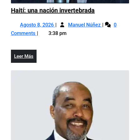
Haití:
Haití: una nación invertebrada
una
Agosto
Haití:
nación
Agosto 8, 2026
Manuel Núñez
0
8,
una
invertebrada
Comments
3:38 pm
2026
nación
invertebrada
Leer
Leer Más
Más