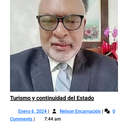
Turismo
Turismo y continuidad del Estado
y
Enero
Turismo
continuidad
Enero 6, 2024
Nelson Encarnación
0
6,
y
del
Comments
7:44 am
2024
continuidad
Estado