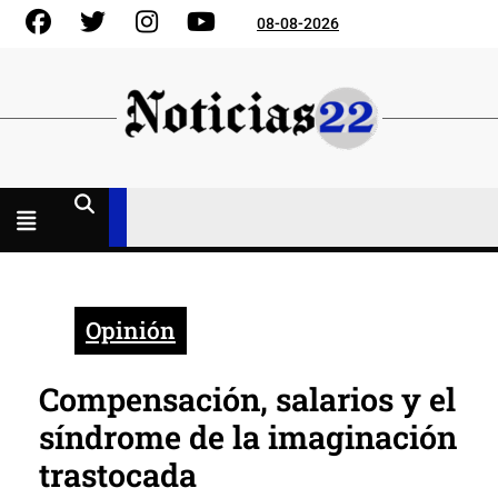
Skip
Facebook
Gorjeo
Instagram
YouTube
08-08-2026
to
content
Menú
abierto
Opinión
Compensación, salarios y el
síndrome de la imaginación
trastocada