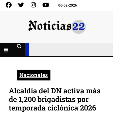
Skip
Facebook
Gorjeo
Instagram
YouTube
06-08-2026
to
content
Menú
abierto
Nacionales
Alcaldía del DN activa más
de 1,200 brigadistas por
temporada ciclónica 2026