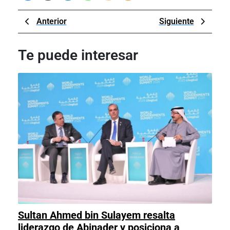
Navegación
Previous
Next
Anterior
Siguiente
de
Post
Post
entradas
Te puede interesar
Sultan Ahmed bin Sulayem resalta
liderazgo de Abinader y posiciona a