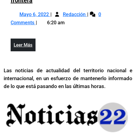
frontera
adversidad
la
reactiva
histórica
Mayo
Se
adversidad
consejo
Mayo 6, 2022
Redacción
0
6,
reactiva
histórica
para
Comments
6:20 am
2022
consejo
desarrollo
para
de
desarrollo
la
Leer
Leer Más
de
frontera
Más
la
frontera
Las noticias de actualidad del territorio nacional e
internacional, en un esfuerzo de mantenerlo informado
de lo que está pasando en las últimas horas.