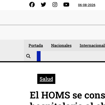
Skip
Facebook
Gorjeo
Instagram
YouTube
06-08-2026
to
content
Portada
Nacionales
Internacional
Salud
El HOMS se conso