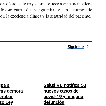
n décadas de trayectoria, ofrece servicios médicos
infraestructura de vanguardia y un equipo de
n la excelencia clínica y la seguridad del paciente.
Next
Siguiente
Post
upa a
Salud RD notifica 50
ras demora
nuevos casos de
probar
covid-19 y ninguna
Salud
to Ley
defunción