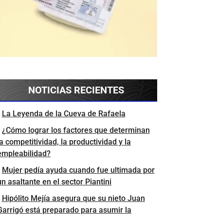
NOTICIAS RECIENTES
La Leyenda de la Cueva de Rafaela
¿Cómo lograr los factores que determinan
la competitividad, la productividad y la
empleabilidad?
Mujer pedía ayuda cuando fue ultimada por
un asaltante en el sector Piantini
Hipólito Mejía asegura que su nieto Juan
Garrigó está preparado para asumir la