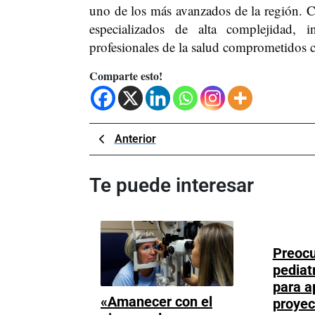
uno de los más avanzados de la región. Co
especializados de alta complejidad, 
profesionales de la salud comprometidos co
Comparte esto!
Navegación
Previous
Anterior
Post
de
Te puede interesar
entradas
Preoc
pediat
para a
«Amanecer con el
proyec