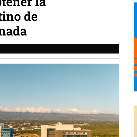
btener la
tino de
anada