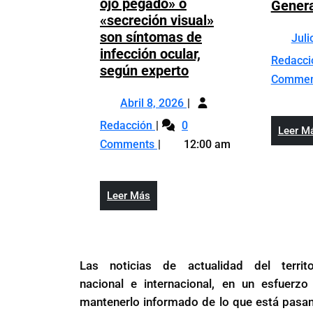
ojo pegado» o
Genera
«secreción visual»
son síntomas de
Juli
infección ocular,
Redacc
«Amanecer
según experto
Comme
con
Abril
el
Abril 8, 2026
8,
ojo
«Amanecer
Redacción
0
Leer M
2026
pegado»
con
Comments
12:00 am
o
el
«secreción
ojo
visual»
pegado»
Leer
Leer Más
son
o
Más
síntomas
«secreción
de
visual»
infección
son
Las noticias de actualidad del territo
ocular,
síntomas
nacional e internacional, en un esfuerzo
según
de
mantenerlo informado de lo que está pasa
experto
infección