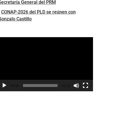
Secretaría General del PRM
CONAP-2026 del PLD se reúnen con
Gonzalo Castillo
eproductor
e
ídeo
00:00
01:18