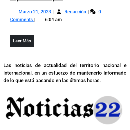
Ovando
Unidos
el
Marzo
Estados
por
deplora
Marzo 21, 2023
de
Redacción
0
21,
Unidos
el
los
Johnny
Comments
6:04 am
2023
deplora
de
abusos
Ventura
los
Johnny
e
abusos
Ventura
impunidad
Leer
Leer Más
e
en
Más
impunidad
el
en
país
Las noticias de actualidad del territorio nacional e
el
internacional, en un esfuerzo de mantenerlo informado
país
de lo que está pasando en las últimas horas.