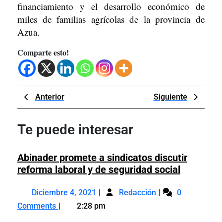
financiamiento y el desarrollo económico de
miles de familias agrícolas de la provincia de
Azua.
Comparte esto!
Navegación
Previous
Next
Anterior
Siguiente
de
Post
Post
entradas
Te puede interesar
Abinader promete a sindicatos discutir
Abinader
reforma laboral y de seguridad social
promete
Diciembre
Abinader
a
Diciembre 4, 2021
Redacción
0
4,
promete
sindicato
Comments
2:28 pm
2021
a
discutir