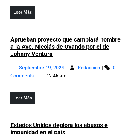
sindicatos
reforma
discutir
laboral
Leer
Leer Más
reforma
y
Más
laboral
de
y
segurida
de
Aprueban proyecto que cambiará nombre
social
seguridad
a la Ave. Nicolás de Ovando por el de
social
Aprueban
Johnny Ventura
proyecto
Septiembre
Aprueban
que
Septiembre 19, 2024
Redacción
0
19,
proyecto
cambiará
Comments
12:46 am
2024
que
nombre
cambiará
a
nombre
la
Leer
Leer Más
a
Ave.
Más
la
Nicolás
Ave.
de
Nicolás
Estados Unidos deplora los abusos e
Ovando
de
Estados
impunidad en el país
por