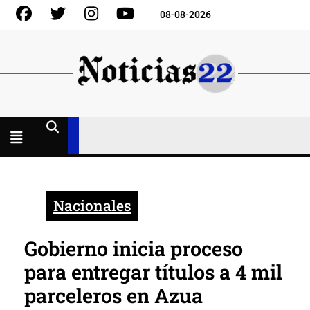
Skip
Facebook
Gorjeo
Instagram
YouTube
08-08-2026
to
content
Menú
abierto
Nacionales
Gobierno inicia proceso
para entregar títulos a 4 mil
parceleros en Azua