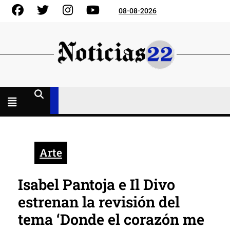
Skip
Facebook
Gorjeo
Instagram
YouTube
08-08-2026
to
content
Menú
abierto
Arte
Isabel Pantoja e Il Divo
estrenan la revisión del
tema ‘Donde el corazón me