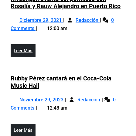
Summer
Inves
Rosalía y Rauw Alejandro en Puerto Rico
Vacation»
event
Diciembre
Investigan
sin
Diciembre 29, 2021
Redacción
0
29,
evento
permi
Comments
12:00 am
2021
sin
con
permisos
Rosal
con
y
Leer
Leer Más
Rosalía
Rauw
Más
y
Aleja
Rauw
en
Alejandro
Rubby Pérez cantará en el Coca-Cola
Puert
en
Rubby
Music Hall
Rico
Puerto
Pérez
Noviembre
Rubby
Rico
cantará
Noviembre 29, 2023
Redacción
0
29,
Pérez
en
Comments
12:48 am
2023
cantará
el
en
Coca-
el
Cola
Leer
Leer Más
Coca-