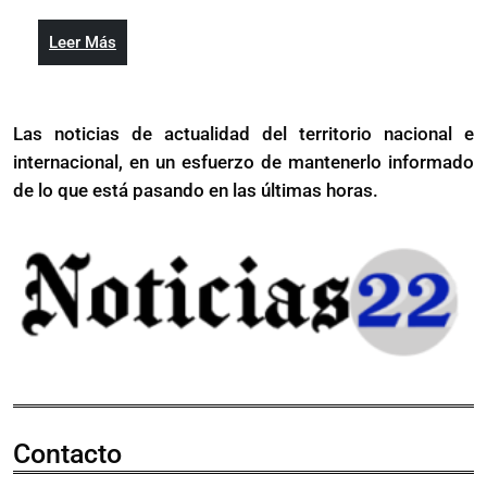
JCE
de
24
Fue
revela
la
hallazg
del
Leer
Leer Más
24
Fuerza
en
Pue
Más
hallazgos
del
equipos
en
Pueblo
a
Las noticias de actualidad del territorio nacional e
equipos
usar
internacional, en un esfuerzo de mantenerlo informado
a
en
usar
de lo que está pasando en las últimas horas.
próxim
en
eleccio
próximas
elecciones
Contacto