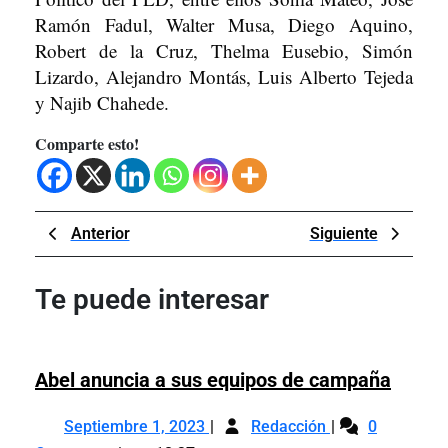
Ramón Fadul, Walter Musa, Diego Aquino,
Robert de la Cruz, Thelma Eusebio, Simón
Lizardo, Alejandro Montás, Luis Alberto Tejeda
y Najib Chahede.
Comparte esto!
Navegación
Previous
Next
Anterior
Siguiente
de
Post
Post
entradas
Te puede interesar
Abel
Abel anuncia a sus equipos de campaña
anunc
Septiembre
Abel
a
Septiembre 1, 2023
Redacción
0
1,
anuncia