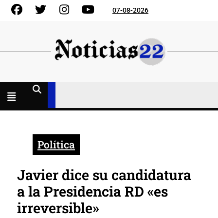
Skip
Facebook
Gorjeo
Instagram
YouTube
07-08-2026
to
content
Menú
abierto
Política
Javier dice su candidatura
a la Presidencia RD «es
irreversible»