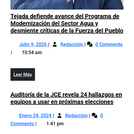
Tejada defiende avance del Programa de
Modernización del Sector Agua y
Tej
desmiente críticas de la Fuerza del Pueblo
def
Julio
Tejada
ava
Julio 9, 2026
Redacción
0 Comments
9,
defiende
del
10:54 am
2026
avance
Pro
del
de
Programa
Mod
Leer
Leer Más
de
del
Más
Modernización
Sec
del
Auditoría de la JCE revela 24 hallazgos en
Agu
Sector
Auditor
equipos a usar en próximas elecciones
y
Agua
de
des
Enero
Auditoría
y
la
Enero 24, 2024
Redacción
0
crít
24,
de
desmiente
JCE
de
Comments
1:41 pm
2024
la
críticas
revela
la