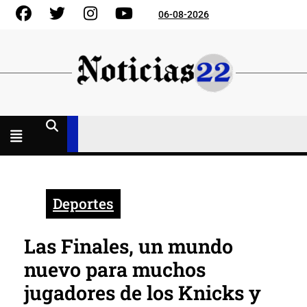
Skip
Facebook
Gorjeo
Instagram
YouTube
06-08-2026
to
content
Menú
abierto
Deportes
Las Finales, un mundo
nuevo para muchos
jugadores de los Knicks y