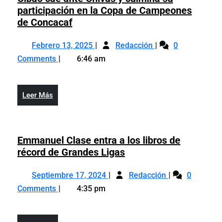
participación en la Copa de Campeones
Cibao
de Concacaf
cae
Febrero
Cibao
ante
Febrero 13, 2025
Redacción
0
13,
cae
Chivas
Comments
6:46 am
2025
ante
y
Chivas
culmina
y
su
Leer
Leer Más
culmina
participación
Más
su
en
participación
la
en
Emmanuel Clase entra a los libros de
Copa
la
Emmanuel
récord de Grandes Ligas
de
Copa
Clase
Campeones
Septiembre
Emmanuel
de
entra
Septiembre 17, 2024
de
Redacción
0
17,
Clase
Campeones
a
Concacaf
Comments
4:35 pm
2024
entra
de
los
a
Concacaf
libros
los