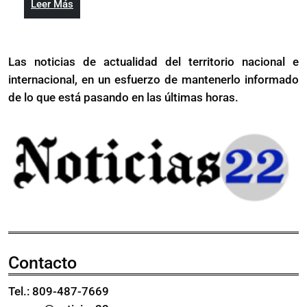
de
Leer
Leer Más
libros
récord
Más
de
de
récord
Grandes
Las noticias de actualidad del territorio nacional e
de
Ligas
internacional, en un esfuerzo de mantenerlo informado
Grandes
Ligas
de lo que está pasando en las últimas horas.
Contacto
Tel.: 809-487-7669