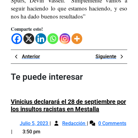
Spurs, Devin Vassell. “Simplemente vamos a
seguir haciendo lo que estamos haciendo, y eso
nos ha dado buenos resultados”
Comparte esto!
Navegación
Previous
Next
Anterior
Siguiente
de
Post
Post
entradas
Te puede interesar
Vinicius declarará el 28 de septiembre por
Vinicius
los insultos racistas en Mestalla
declarará
Julio
Vinicius
el
Julio 5, 2023
Redacción
0 Comments
5,
declarará
28
3:50 pm
2023
el