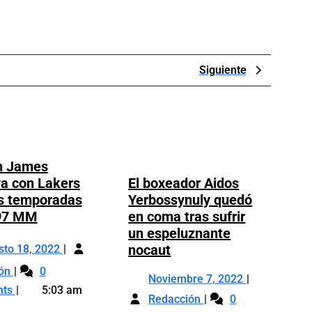
Next
Siguiente
Post
n James
a con Lakers
El boxeador Aidos
s temporadas
Yerbossynuly quedó
LeBron
97 MM
en coma tras sufrir
James
un espeluznante
Agosto
renueva
El
nocaut
sto 18, 2022
18,
con
boxeador
LeBron
ión
0
2022
Noviembre
Noviembre 7, 2022
Lakers
Aidos
James
nts
5:03 am
El
7,
por
Yerbossynuly
Redacción
0
renueva
boxeador
2022