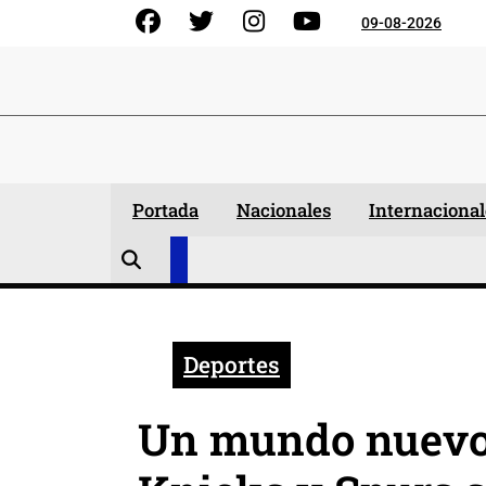
Skip
Facebook
Gorjeo
Instagram
YouTube
09-08-2026
to
content
Portada
Nacionales
Internacional
Deportes
Un mundo nuevo