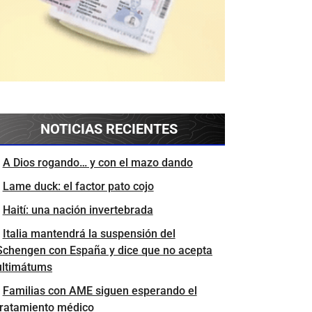
NOTICIAS RECIENTES
A Dios rogando… y con el mazo dando
Lame duck: el factor pato cojo
Haití: una nación invertebrada
Italia mantendrá la suspensión del
Schengen con España y dice que no acepta
ultimátums
Familias con AME siguen esperando el
tratamiento médico