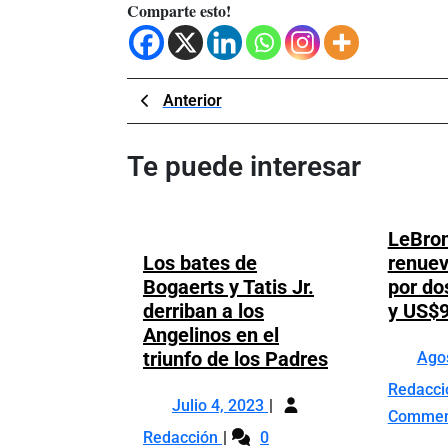
Comparte esto!
Navegación
Previous
Anterior
Post
de
Te puede interesar
entradas
LeBro
Los bates de
renuev
Bogaerts y Tatis Jr.
por do
derriban a los
y US$
Angelinos en el
Los
triunfo de los Padres
Ago
bates
Redacc
Julio
de
Julio 4, 2023
Comme
4,
Bogaerts
Los
Redacción
0
2023