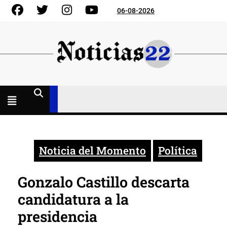
Skip
Facebook
Gorjeo
Instagram
YouTube
06-08-2026
to
content
Menú
abierto
Noticia del Momento
Política
Gonzalo Castillo descarta
candidatura a la
presidencia