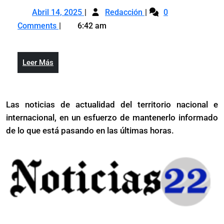
ve
Abril
PLD
hay
Abril 14, 2025
Redacción
0
14,
ve
“desaceleración”
Comments
6:42 am
2025
hay
del
“desaceleración”
sector
del
construcción
Leer
Leer Más
sector
dominicano
Más
construcción
dominicano
Las noticias de actualidad del territorio nacional e
internacional, en un esfuerzo de mantenerlo informado
de lo que está pasando en las últimas horas.