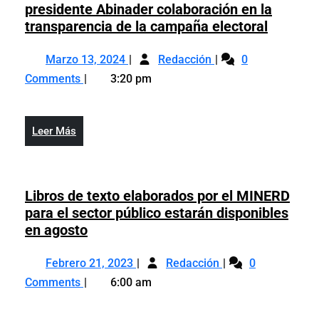
presidente Abinader colaboración en la
Particip
transparencia de la campaña electoral
Ciudad
Marzo
Participación
solicita
Marzo 13, 2024
Redacción
0
13,
Ciudadana
al
Comments
3:20 pm
2024
solicita
preside
al
Abinade
presidente
colabor
Leer
Leer Más
Abinader
en
Más
colaboración
la
en
transpa
la
Libros de texto elaborados por el MINERD
de
transparencia
para el sector público estarán disponibles
la
de
Libros
en agosto
campañ
la
de
electora
Febrero
Libros
campaña
texto
Febrero 21, 2023
Redacción
0
21,
de
electoral
elaborados
Comments
6:00 am
2023
texto
por
elaborados
el