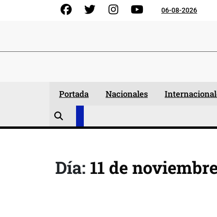
Skip
Facebook
Gorjeo
Instagram
YouTube
06-08-2026
to
content
Portada
Nacionales
Internacional
Día:
11 de noviembre