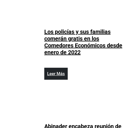
aviso
Los policías y sus familias
comerán gratis en los
Comedores Económicos desde
Los
enero de 2022
policías
y
sus
Leer
Leer Más
familias
Más
comerán
gratis
en
los
Comedores
Económicos
Abinader encabeza reunión de
desde