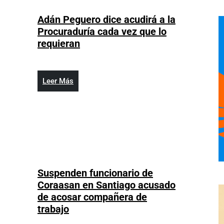
Adán Peguero dice acudirá a la
ían
Procuraduría cada vez que lo
ión
Adán
requieran
ventiva
Peguero
dice
elotero
acudirá
Leer
Leer Más
n
a
Más
arnación
la
Procuraduría
cada
vez
que
lo
Suspenden funcionario de
requieran
Coraasan en Santiago acusado
RM
de acosar compañera de
dena
Suspenden
trabajo
funcionario