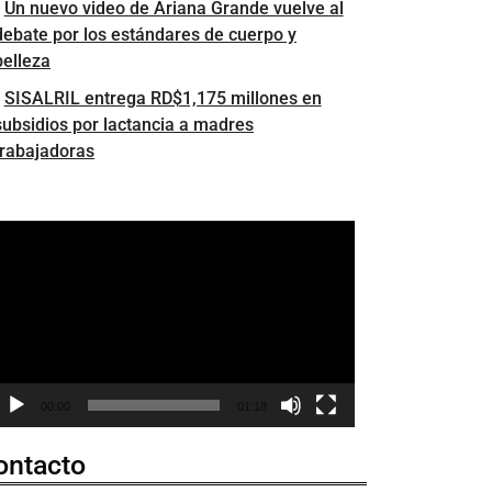
Un nuevo video de Ariana Grande vuelve al
debate por los estándares de cuerpo y
belleza
SISALRIL entrega RD$1,175 millones en
subsidios por lactancia a madres
trabajadoras
eproductor
e
ídeo
00:00
01:18
ontacto