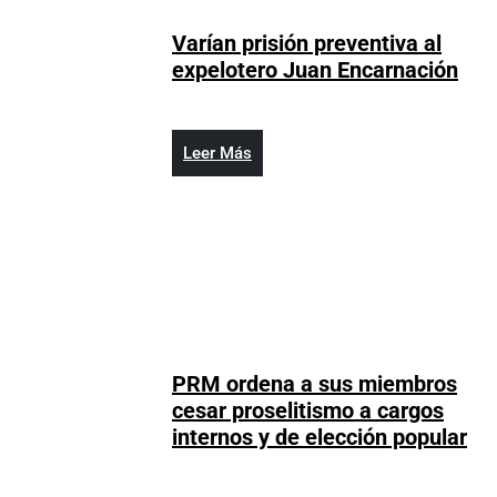
Varían prisión preventiva al
Var
expelotero Juan Encarnación
pris
pre
al
Leer
Leer Más
exp
Más
Jua
Enc
PRM ordena a sus miembros
cesar proselitismo a cargos
P
internos y de elección popular
or
a