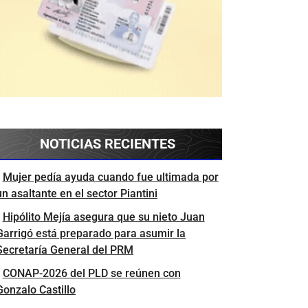
s
NOTICIAS RECIENTES
Mujer pedía ayuda cuando fue ultimada por
un asaltante en el sector Piantini
Hipólito Mejía asegura que su nieto Juan
Garrigó está preparado para asumir la
Secretaría General del PRM
CONAP-2026 del PLD se reúnen con
Gonzalo Castillo