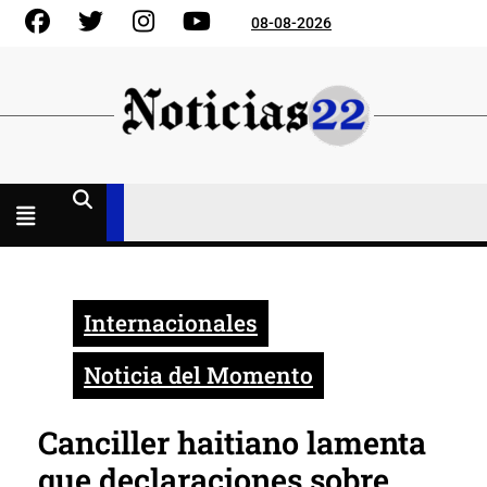
Skip
Facebook
Gorjeo
Instagram
YouTube
08-08-2026
to
content
Menú
abierto
Internacionales
Noticia del Momento
Canciller haitiano lamenta
que declaraciones sobre