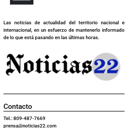
de
por
Más
fallecidos
derrumbe
por
en
Las noticias de actualidad del territorio nacional e
derrumbe
Jet
internacional, en un esfuerzo de mantenerlo informado
en
Set
Jet
de lo que está pasando en las últimas horas.
Set
Contacto
Tel.: 809-487-7669
prensa@noticias22.com