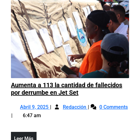
en
artificial
inteligencia
artificial
Aumenta a 113 la cantidad de fallecidos
Aumenta
por derrumbe en Jet Set
a
Abril
Aumenta
113
Abril 9, 2025
Redacción
0 Comments
9,
a
la
6:47 am
2025
113
cantidad
la
de
cantidad
fallecidos
Leer
Leer Más