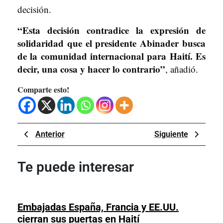
decisión.
“Esta decisión contradice la expresión de
solidaridad que el presidente Abinader busca
de la comunidad internacional para Haití. Es
decir, una cosa y hacer lo contrario”
, añadió.
Comparte esto!
Navegación
Previous
Next
Anterior
Siguiente
de
Post
Post
entradas
Te puede interesar
Embajadas España, Francia y EE.UU.
Embajadas
cierran sus puertas en Haití