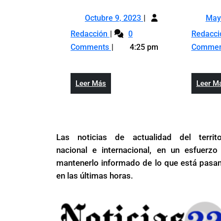
dice
m
Octubre
estrategia
d
Octubre 9, 2023
May
9,
Abinader
a
Vinicio
Redacción
0
Redacc
2023
y
a
dice
Comments
4:25 pm
Comme
Danilo
la
estrategia
es
r
Abinader
que
“
y
Leer
Leer Más
Leer M
Leonel
c
Danilo
Más
no
L
es
saque
que
alcaldes
Leonel
en
Las noticias de actualidad del territo
no
febrero
saque
nacional e internacional, en un esfuerzo
alcaldes
mantenerlo informado de lo que está pasa
en
en las últimas horas.
febrero