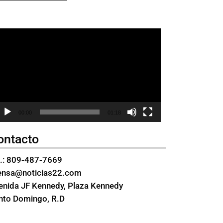
eproductor
e
ídeo
00:00
01:18
ontacto
l.: 809-487-7669
ensa@noticias22.com
enida JF Kennedy, Plaza Kennedy
nto Domingo, R.D