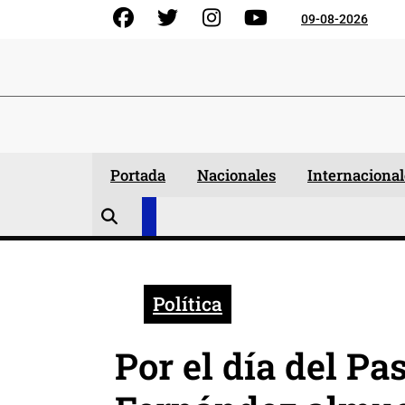
Skip
Facebook
Gorjeo
Instagram
YouTube
09-08-2026
to
content
Portada
Nacionales
Internacional
Política
Por el día del Pa