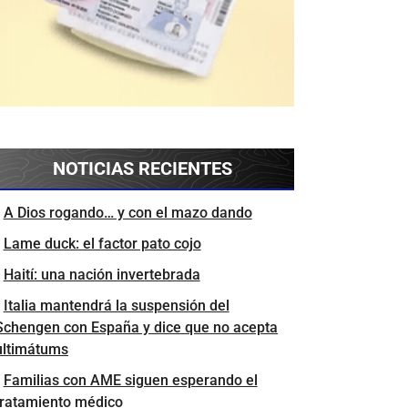
NOTICIAS RECIENTES
A Dios rogando… y con el mazo dando
Lame duck: el factor pato cojo
Haití: una nación invertebrada
Italia mantendrá la suspensión del
Schengen con España y dice que no acepta
ultimátums
Familias con AME siguen esperando el
tratamiento médico