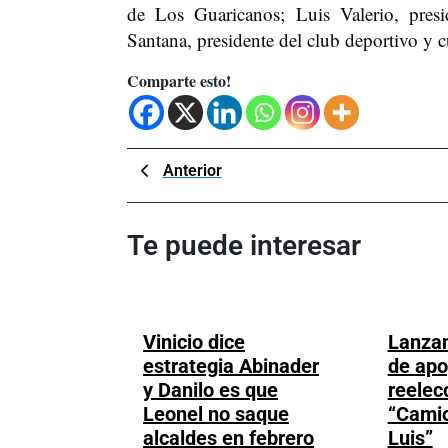
de Los Guaricanos; Luis Valerio, pres
Santana, presidente del club deportivo y c
Comparte esto!
Navegación
Previous
Anterior
Post
de
entradas
Te puede interesar
Vinicio dice
Lanza
estrategia Abinader
de apo
y Danilo es que
reelec
Leonel no saque
“Cami
Vinicio
L
alcaldes en febrero
Luis”