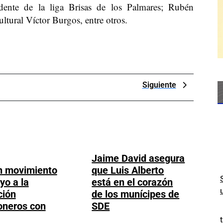
idente de la liga Brisas de los Palmares; Rubén
ultural Víctor Burgos, entre otros.
Next
Siguiente
Post
Jaime David asegura
n movimiento
que Luis Alberto
yo a la
está en el corazón
ción
de los munícipes de
Jaime
oneros con
SDE
anzan
David