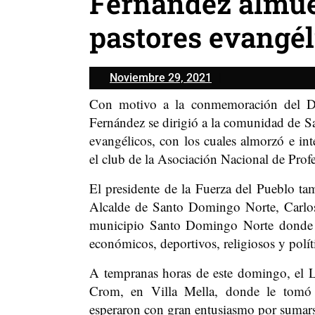
Fernández almue
pastores evangél
Noviembre
Noviembre 29, 2021
29,
Con motivo a la conmemoración del Dí
2021
Fernández se dirigió a la comunidad de S
evangélicos, con los cuales almorzó e int
el club de la Asociación Nacional de Pro
El presidente de la Fuerza del Pueblo ta
Alcalde de Santo Domingo Norte, Carlos
municipio Santo Domingo Norte donde se
económicos, deportivos, religiosos y polít
A tempranas horas de este domingo, el Lí
Crom, en Villa Mella, donde le tomó 
esperaron con gran entusiasmo por sumarse