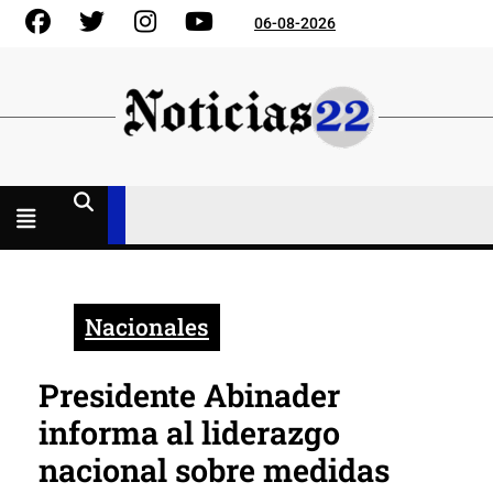
Skip
Facebook
Gorjeo
Instagram
YouTube
06-08-2026
to
content
Menú
abierto
Nacionales
Presidente Abinader
informa al liderazgo
nacional sobre medidas