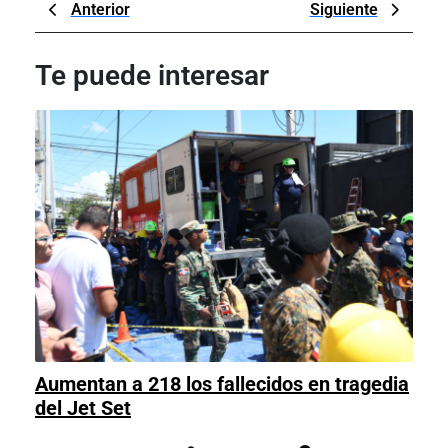
Navegación
Previous
Next
Anterior
Siguiente
de
Post
Post
entradas
Te puede interesar
Aumentan a 218 los fallecidos en tragedia
Aumentan
del Jet Set
a