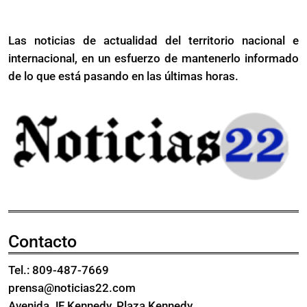
turísticos
Los
en
Corbanitos
Las noticias de actualidad del territorio nacional e
Los
a
internacional, en un esfuerzo de mantenerlo informado
Corbanitos
diez
a
de lo que está pasando en las últimas horas.
centavos
diez
el
centavos
metro
el
metro
Contacto
Tel.: 809-487-7669
prensa@noticias22.com
Avenida JF Kennedy, Plaza Kennedy