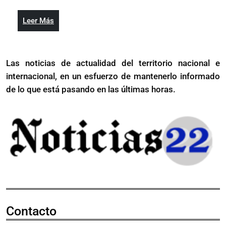
humanos
mundo
salud
en
definirá
Leer
Leer Más
salud
brechas
Más
definirá
en
brechas
la
Las noticias de actualidad del territorio nacional e
en
RD
internacional, en un esfuerzo de mantenerlo informado
la
RD
de lo que está pasando en las últimas horas.
Contacto