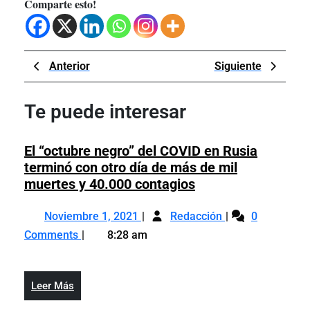
Comparte esto!
Navegación
Previous
Next
Anterior
Siguiente
de
Post
Post
entradas
Te puede interesar
El “octubre negro” del COVID en Rusia
terminó con otro día de más de mil
El
muertes y 40.000 contagios
“octubre
Noviembre
El
negro”
Noviembre 1, 2021
Redacción
0
1,
“octubre
del
Comments
8:28 am
2021
negro”
COVID
del
en
COVID
Rusia
Leer
Leer Más
en
terminó
Más