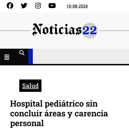
Skip
Facebook
Gorjeo
Instagram
YouTube
10-08-2026
to
content
Menú
abierto
Salud
Hospital pediátrico sin
concluir áreas y carencia
personal