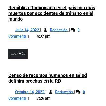
Rusia
con
terminó
República Dominicana es el país con más
otro
con
muertes por accidentes de tránsito en el
día
otro
República
mundo
de
día
Dominicana
más
Julio
República
de
es
Julio 14, 2022
Redacción
de
0
14,
Dominicana
más
el
mil
Comments
4:07 pm
2022
es
de
país
muertes
el
mil
con
y
país
muertes
más
40.000
Leer
Leer Más
con
y
muertes
contagios
Más
más
40.000
por
muertes
contagios
accidentes
por
Censo de recursos humanos en salud
de
accidentes
Censo
definirá brechas en la RD
tránsito
de
de
en
Octubre
Censo
tránsito
recursos
Octubre 14, 2023
el
Redacción
0
14,
de
en
humanos
mundo
Comments
7:26 am
2023
recursos
el
en