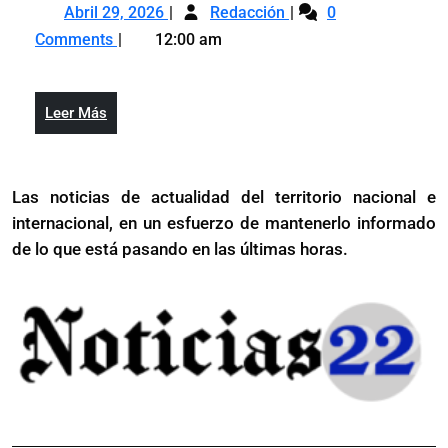
Abril
Gobierno
trabaja
Abril 29, 2026
Redacción
0
29,
dominicano
de
Comments
12:00 am
2026
trabaja
manera
de
“diaria”
manera
para
Leer
Leer Más
“diaria”
estabilizar
Más
para
precios
estabilizar
de
Las noticias de actualidad del territorio nacional e
precios
la
internacional, en un esfuerzo de mantenerlo informado
de
canasta
la
de lo que está pasando en las últimas horas.
básica,
canasta
dice
básica,
Abinader
dice
Abinader