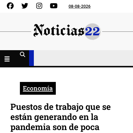
Skip
Facebook
Gorjeo
Instagram
YouTube
08-08-2026
to
content
Menú
abierto
Economía
Puestos de trabajo que se
están generando en la
pandemia son de poca