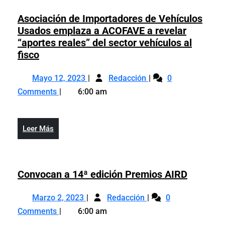
Asociación de Importadores de Vehículos
Usados emplaza a ACOFAVE a revelar
“aportes reales” del sector vehículos al
Asociación
fisco
de
Mayo
Asociación
Importadores
Mayo 12, 2023
Redacción
0
12,
de
de
Comments
6:00 am
2023
Importadores
Vehículos
de
Usados
Vehículos
emplaza
Leer
Leer Más
Usados
a
Más
emplaza
ACOFAVE
a
a
ACOFAVE
Convoc
Convocan a 14ª edición Premios AIRD
revelar
a
a
“aportes
Marzo
Convocan
revelar
14ª
Marzo 2, 2023
reales”
Redacción
0
2,
a
“aportes
edición
del
Comments
6:00 am
2023
14ª
reales”
Premios
sector