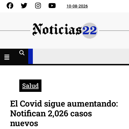
Skip
Facebook
Gorjeo
Instagram
YouTube
10-08-2026
to
content
Menú
abierto
Salud
El Covid sigue aumentando:
Notifican 2,026 casos
nuevos