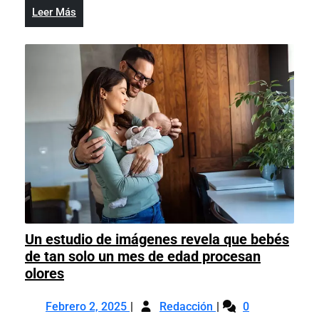
‘células
promete
Leer
Leer Más
zombi’
un
Más
promete
posible
un
tratamiento
posible
para
tratamiento
la
para
diabetes
la
temprana
diabetes
temprana
Un estudio de imágenes revela que bebés
de tan solo un mes de edad procesan
Un
olores
estudio
Febrero
Un
de
Febrero 2, 2025
Redacción
0