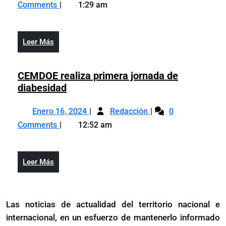
2,
estudio
imágenes
Comments
1:29 am
2025
de
revela
imágenes
que
revela
bebés
Leer
Leer Más
que
de
Más
bebés
tan
de
CEMDOE realiza primera jornada de
solo
tan
CEMDOE
diabesidad
un
solo
realiza
mes
Enero
CEMDOE
un
primera
Enero 16, 2024
de
Redacción
0
16,
realiza
mes
jornada
edad
Comments
12:52 am
2024
primera
de
de
procesan
jornada
edad
diabesidad
olores
de
procesan
Leer
Leer Más
diabesidad
olores
Más
Las noticias de actualidad del territorio nacional e
internacional, en un esfuerzo de mantenerlo informado