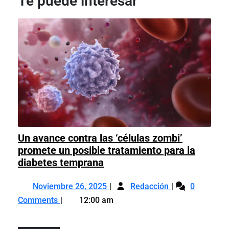
Te puede interesar
Un avance contra las ‘células zombi’
promete un posible tratamiento para la
Un
diabetes temprana
avance
Noviembre
Un
contra
Noviembre 26, 2025
Redacción
0
26,
avance
las
Comments
12:00 am
2025
contra
‘células
las
zombi’