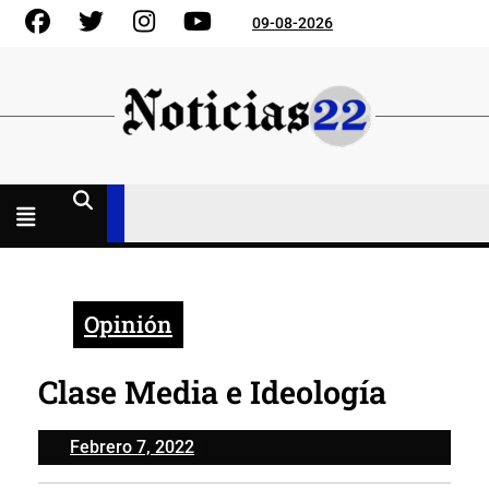
Skip
Facebook
Gorjeo
Instagram
YouTube
09-08-2026
to
content
Menú
abierto
Opinión
Clase Media e Ideología
Febrero
Febrero 7, 2022
7,