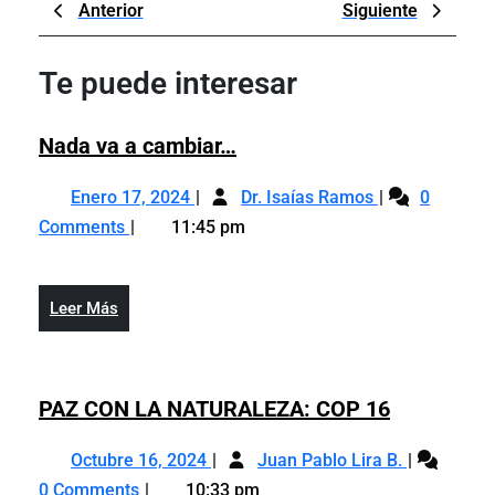
Navegación
Previous
Next
Anterior
Siguiente
de
Post
Post
entradas
Te puede interesar
Nada
Nada va a cambiar…
va
Enero
Nada
a
Enero 17, 2024
Dr. Isaías Ramos
0
17,
va
cambiar…
Comments
11:45 pm
2024
a
cambiar…
Leer
Leer Más
Más
PAZ
PAZ CON LA NATURALEZA: COP 16
CON
Octubre
PAZ
LA
Octubre 16, 2024
Juan Pablo Lira B.
16,
CON
NATURALE
0 Comments
10:33 pm