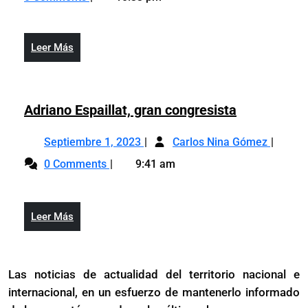
2024
LA
COP
NATURALE
16
COP
Leer
Leer Más
16
Más
Adriano
Adriano Espaillat, gran congresista
Espaillat,
Septiembre
Adrian
gran
Septiembre 1, 2023
Carlos Nina Gómez
1,
Espailla
congresista
0 Comments
9:41 am
2023
gran
congres
Leer
Leer Más
Más
Las noticias de actualidad del territorio nacional e
internacional, en un esfuerzo de mantenerlo informado