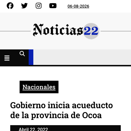
Skip
Facebook
Gorjeo
Instagram
YouTube
06-08-2026
to
content
Menú
abierto
Nacionales
Gobierno inicia acueducto
de la provincia de Ocoa
Abril
Abril 22, 2022