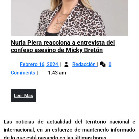
Nuria Piera reacciona a entrevista del
Nuria
confeso asesino de Micky Bretón
Piera
Febrero
Nuria
reacciona
Febrero 16, 2024
Redacción
0
16,
Piera
a
Comments
1:43 am
2024
reacciona
entrevista
a
del
entrevista
confeso
Leer
Leer Más
del
asesino
Más
confeso
de
asesino
Micky
Las noticias de actualidad del territorio nacional e
de
Bretón
internacional, en un esfuerzo de mantenerlo informado
Micky
Bretón
de lo que está pasando en las últimas horas.