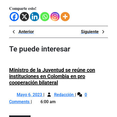
Comparte esto!
Navegación
Previous
Next
Anterior
Siguiente
de
Post
Post
entradas
Te puede interesar
Ministro de la Juventud se reúne con
instituciones en Colombia en pro
Ministro
cooperación bilateral
de
Mayo
Ministro
la
Mayo 6, 2023
Redacción
0
6,
de
Juventud
Comments
6:00 am
2023
la
se
Juventud
reúne