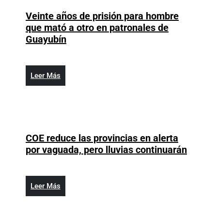
compra
Veinte años de prisión para hombre
del
que mató a otro en patronales de
Minerd
Veinte
Guayubín
entre
años
2018
de
y
prisión
Leer
Leer Más
2020
para
Más
hombre
que
mató
a
COE reduce las provincias en alerta
otro
COE
por vaguada, pero lluvias continuarán
en
reduce
patronales
las
de
provin
Leer
Leer Más
Guayubín
en
Más
alerta