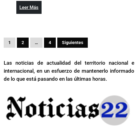
RD
Leer
Leer Más
tras
Más
denuncia
de
agresión
Paginación
sexual
1
2
…
4
Siguientes
de
a
menor
entradas
Las noticias de actualidad del territorio nacional e
internacional, en un esfuerzo de mantenerlo informado
de lo que está pasando en las últimas horas.