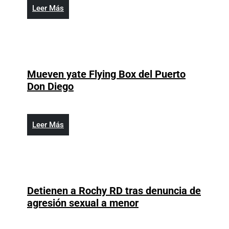
24
Leer
Leer Más
actividades
Más
entre
sábado
y
domingo
Mueven yate Flying Box del Puerto
en
Mueven
Don Diego
Santo
yate
Domingo
Flying
Oeste,
Box
Leer
Leer Más
Los
del
Más
Alcarrizos
Puerto
y
Don
Pedro
Diego
Brand
Detienen a Rochy RD tras denuncia de
Detienen
agresión sexual a menor
a
Rochy