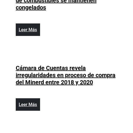
de combustibles se mantienen
10
Kerosene
congelados
de
y
mayo
avtur
suben
Leer
Leer Más
RD$12;
Más
resto
de
combustibles
se
Cámara de Cuentas revela
mantienen
irregularidades en proceso de compra
congelados
Cámara
del Minerd entre 2018 y 2020
de
Cuentas
revela
Leer
Leer Más
irregularidades
Más
en
proceso
de