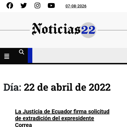
Skip
Facebook
Gorjeo
Instagram
YouTube
07-08-2026
to
content
Menú
abierto
Día:
22 de abril de 2022
La Justicia de Ecuador firma solicitud
de extradición del expresidente
La
Correa