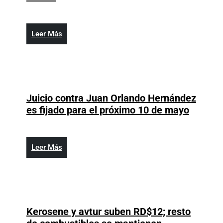
Justicia
de
Ecuador
Leer
Leer Más
firma
Más
solicitud
de
extradición
del
Juicio contra Juan Orlando Hernández
expresidente
Juicio
es fijado para el próximo 10 de mayo
Correa
contra
Juan
Orland
Leer
Leer Más
Hernán
Más
es
fijado
para
el
Kerosene y avtur suben RD$12; resto
próxim