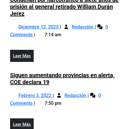
prisión al general retirado William Durán
Condenan
Jerez
por
Diciembre
Condenan
narcotráfico
Diciembre 12, 2025
Redacción
0
12,
por
a
Comments
7:14 am
2025
narcotráfico
siete
a
años
siete
de
Leer
Leer Más
años
prisión
Más
de
al
prisión
Siguen aumentando provincias en alerta,
general
al
Siguen
COE declara 19
retirado
general
aumentando
William
Febrero
Siguen
retirado
provincias
Febrero 3, 2022
Durán
Redacción
0
3,
aumentando
William
en
Jerez
Comments
7:50 pm
2022
provincias
Durán
alerta,
en
Jerez
COE
alerta,
declara
Leer
Leer Más
COE