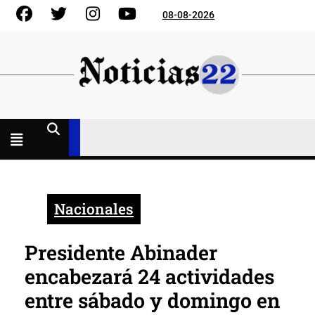
Skip
Facebook
Gorjeo
Instagram
YouTube
08-08-2026
to
content
Menú
abierto
Nacionales
Presidente Abinader
encabezará 24 actividades
entre sábado y domingo en