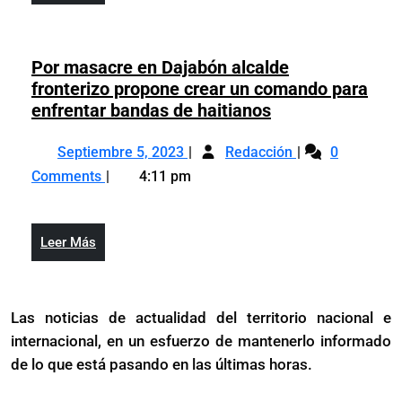
19
Más
declara
19
Por masacre en Dajabón alcalde
fronterizo propone crear un comando para
Por
enfrentar bandas de haitianos
masacre
Septiembre
Por
en
Septiembre 5, 2023
Redacción
0
5,
masacre
Dajabón
Comments
4:11 pm
2023
en
alcalde
Dajabón
fronterizo
alcalde
propone
Leer
Leer Más
fronterizo
crear
Más
propone
un
crear
comando
Las noticias de actualidad del territorio nacional e
un
para
internacional, en un esfuerzo de mantenerlo informado
comando
enfrentar
para
de lo que está pasando en las últimas horas.
bandas
enfrentar
de