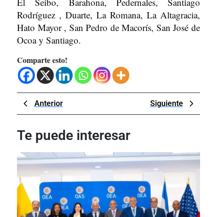
El Seibo, Barahona, Pedernales, Santiago
Rodríguez , Duarte, La Romana, La Altagracia,
Hato Mayor , San Pedro de Macorís, San José de
Ocoa y Santiago.
Comparte esto!
Navegación
Previous
Next
Anterior
Siguiente
de
Post
Post
entradas
Te puede interesar