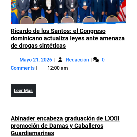
Ricardo de los Santos: el Congreso
dominicano actualiza leyes ante amenaza
Ricardo
de drogas sintéticas
de
Mayo
Ricardo
los
Mayo 21, 2026
Redacción
0
21,
de
Santos:
Comments
12:00 am
2026
los
el
Santos:
Congreso
el
dominicano
Leer
Leer Más
Congreso
actualiza
Más
dominicano
leyes
actualiza
ante
leyes
Abinader encabeza graduación de LXXII
amenaza
ante
promoción de Damas y Caballeros
de
amenaza
Abinader
Guardiamarinas
drogas