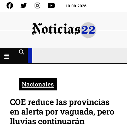
Skip
Facebook
Gorjeo
Instagram
YouTube
10-08-2026
to
content
Menú
abierto
Nacionales
COE reduce las provincias
en alerta por vaguada, pero
lluvias continuarán