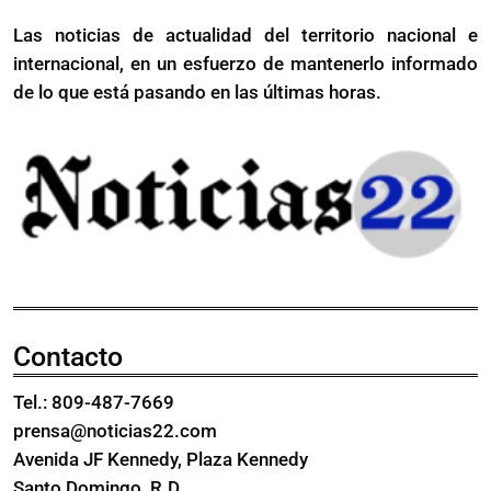
órdenes
depo
Las noticias de actualidad del territorio nacional e
de
masi
internacional, en un esfuerzo de mantenerlo informado
deportación
masiva
de lo que está pasando en las últimas horas.
Contacto
Tel.: 809-487-7669
prensa@noticias22.com
Avenida JF Kennedy, Plaza Kennedy
Santo Domingo, R.D