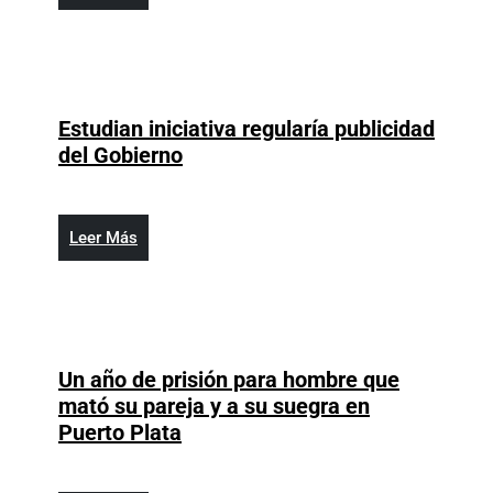
Más
Estudian iniciativa regularía publicidad
Estudian
del Gobierno
iniciativa
regularía
publicidad
Leer
Leer Más
del
Más
Gobierno
Un año de prisión para hombre que
mató su pareja y a su suegra en
Un
Puerto Plata
año
de