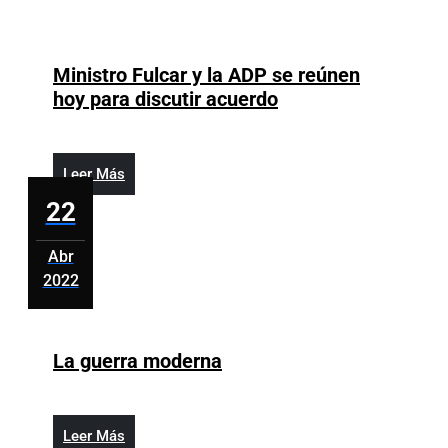
escalad
de
precios
Ministro Fulcar y la ADP se reúnen
prolong
Ministro
hoy para discutir acuerdo
adviert
Fulcar
la
y
FAO
la
Leer
Leer Más
ADP
Más
22
se
reúnen
Abr
hoy
2022
para
abril
discutir
22,
acuerdo
2022
La
La guerra moderna
guerra
moderna
Leer
Leer Más