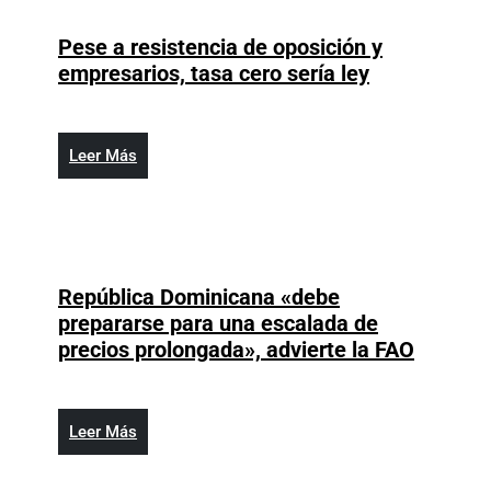
Pese a resistencia de oposición y
Pese
empresarios, tasa cero sería ley
a
resistencia
de
Leer
Leer Más
oposición
Más
y
empresarios
tasa
cero
República Dominicana «debe
sería
prepararse para una escalada de
ley
Repúbli
precios prolongada», advierte la FAO
Domini
«debe
prepara
Leer
Leer Más
para
Más
una