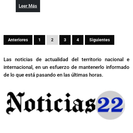
prisión
Leer
Leer Más
para
Más
hombre
que
mató
Paginación
su
Anteriores
1
2
3
4
Siguientes
de
pareja
y
entradas
Las noticias de actualidad del territorio nacional e
a
internacional, en un esfuerzo de mantenerlo informado
su
de lo que está pasando en las últimas horas.
suegra
en
Puerto
Plata