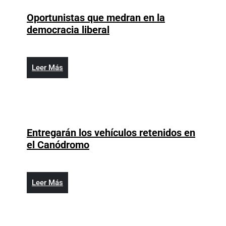
22,
Gaulle
2022
Oportunistas que medran en la
Oportunistas
democracia liberal
que
medran
en
Leer
Leer Más
la
Más
democracia
liberal
Entregarán los vehículos retenidos en
Entregarán
el Canódromo
los
vehículos
retenidos
Leer
Leer Más
en
Más
el
Canódromo