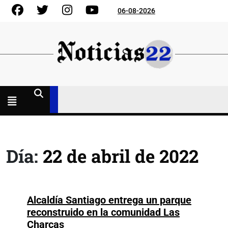
Skip
Facebook
Gorjeo
Instagram
YouTube
06-08-2026
to
content
Menú
abierto
Día:
22 de abril de 2022
Alcaldía Santiago entrega un parque
reconstruido en la comunidad Las
Alcaldía
Charcas