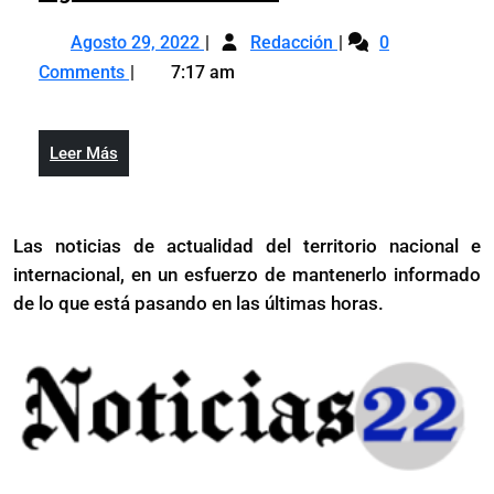
de
de
del
Agosto
Tasas
recursos
interés
Agosto 29, 2022
Redacción
Estado
0
29,
de
del
del
y
Comments
7:17 am
2022
interés
Estado
mercado
del
del
y
siguen
narcotráfico
mercado
del
registrando
en
Leer
Leer Más
siguen
narcotráfico
incrementos
campaña
Más
registrando
en
incrementos
campaña
Las noticias de actualidad del territorio nacional e
internacional, en un esfuerzo de mantenerlo informado
de lo que está pasando en las últimas horas.