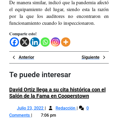
De manera similar, indicó que la pandemia afectó
el equipamiento del lugar, siendo esta la razón
por la que los auditores no encontraron en
funcionamiento cuando lo inspeccionaron.
Comparte esto!
Navegación
Previous
Next
Anterior
Siguiente
de
Post
Post
entradas
Te puede interesar
David Ortiz llega a su cita histórica con el
David
Salón de la Fama en Cooperstown
Ortiz
Julio
David
llega
Julio 23, 2022
Redacción
0
23,
Ortiz
a
Comments
7:06 pm