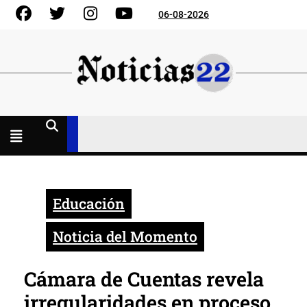
Skip
Facebook
Gorjeo
Instagram
YouTube
06-08-2026
to
content
Menú
abierto
Educación
Noticia del Momento
Cámara de Cuentas revela
irregularidades en proceso