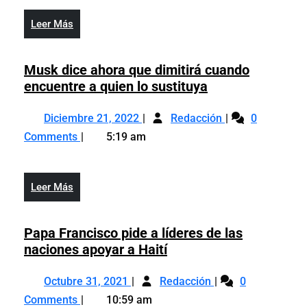
resultados
lo
de
espe
Leer
Leer Más
lo
y
Más
esperado
com
y
Musk dice ahora que dimitirá cuando
fabr
compra
Musk
encuentre a quien lo sustituya
de
fabricante
dice
TV
Diciembre
Musk
de
ahora
Diciembre 21, 2022
Redacción
0
Vizi
21,
dice
TV
que
Comments
5:19 am
2022
ahora
Vizio
dimitirá
que
cuando
dimitirá
encuentre
Leer
Leer Más
cuando
a
Más
encuentre
quien
a
Papa Francisco pide a líderes de las
lo
quien
Papa
naciones apoyar a Haití
sustituya
lo
Francisco
Octubre
Papa
sustituya
pide
Octubre 31, 2021
Redacción
0
31,
Francisco
a
Comments
10:59 am