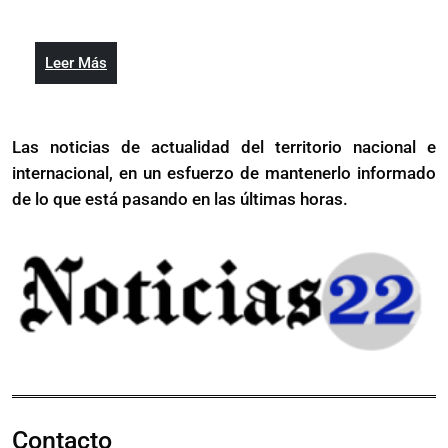
2021
pide
líderes
a
de
líderes
las
Leer
Leer Más
de
naciones
Más
las
apoyar
naciones
a
Las noticias de actualidad del territorio nacional e
apoyar
Haití
internacional, en un esfuerzo de mantenerlo informado
a
Haití
de lo que está pasando en las últimas horas.
Contacto