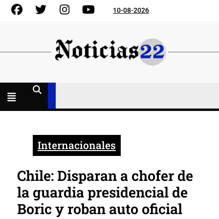
Skip
Facebook
Gorjeo
Instagram
YouTube
10-08-2026
to
content
Menú
abierto
Internacionales
Chile: Disparan a chofer de
la guardia presidencial de
Boric y roban auto oficial