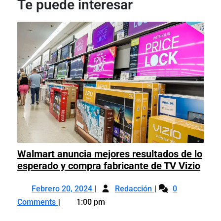
Te puede interesar
Walmart anuncia mejores resultados de lo
Wal
esperado y compra fabricante de TV Vizio
anun
Febrero
Walmart
mejo
Febrero 20, 2024
Redacción
0
20,
anuncia
resu
Comments
1:00 pm
2024
mejores
de