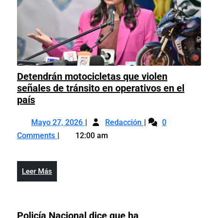
Detendrán motocicletas que violen
señales de tránsito en operativos en el
Detendrán
país
motocicletas
Mayo
Detendrán
que
Mayo 27, 2026
Redacción
0
27,
motocicletas
violen
Comments
12:00 am
2026
que
señales
violen
de
señales
tránsito
Leer
Leer Más
de
en
Más
tránsito
operativos
en
en
operativos
Policía Nacional dice que ha
el