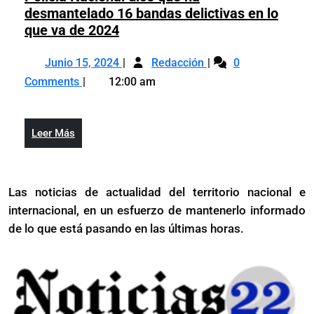
en
desmantelado 16 bandas delictivas en lo
país
el
Policía
que va de 2024
país
Nacional
Junio
Policía
dice
Junio 15, 2024
Redacción
0
15,
Nacional
que
Comments
12:00 am
2024
dice
ha
que
desmantelado
ha
16
Leer
Leer Más
desmantelado
bandas
Más
16
delictivas
bandas
en
Las noticias de actualidad del territorio nacional e
delictivas
lo
internacional, en un esfuerzo de mantenerlo informado
en
que
lo
de lo que está pasando en las últimas horas.
va
que
de
va
2024
de
2024