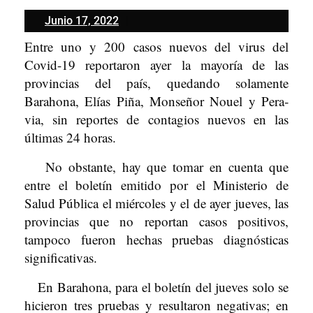
Junio
Junio 17, 2022
17,
Entre uno y 200 casos nue­vos del virus del
2022
Covid-19 reportaron ayer la mayo­ría de las
provincias del país, quedando solamen­te
Barahona, Elías Piña, Monseñor Nouel y Pera­
via, sin reportes de contagios nuevos en las
últimas 24 horas.
No obstante, hay que to­mar en cuenta que
entre el boletín emitido por el Mi­nisterio de
Salud Pública el miércoles y el de ayer jueves, las
provincias que no reportan casos positi­vos,
tampoco fueron he­chas pruebas diagnósticas
significativas.
En Barahona, para el boletín del jueves solo se
hicieron tres pruebas y resultaron negativas; en