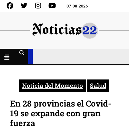
Skip
Facebook
Gorjeo
Instagram
YouTube
07-08-2026
to
content
Menú
abierto
Noticia del Momento
Salud
En 28 provincias el Covid-
19 se expande con gran
fuerza