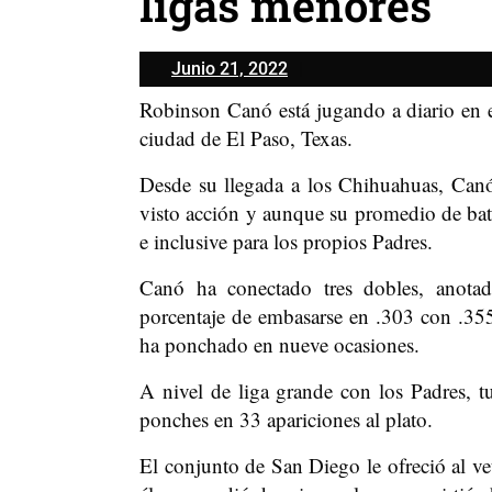
ligas menores
Junio
Junio 21, 2022
21,
Robinson Canó está jugando a diario en 
2022
ciudad de El Paso, Texas.
Desde su llegada a los Chihuahuas, Canó,
visto acción y aunque su promedio de bate
e inclusive para los propios Padres.
Canó ha conectado tres dobles, anotad
porcentaje de embasarse en .303 con .35
ha ponchado en nueve ocasiones.
A nivel de liga grande con los Padres, t
ponches en 33 apariciones al plato.
El conjunto de San Diego le ofreció al ve