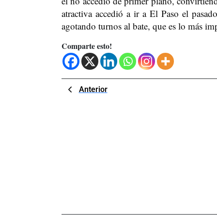
él no accedió de primer plano, convirtiénd
atractiva accedió a ir a El Paso el pasad
agotando turnos al bate, que es lo más im
Comparte esto!
Navegación
Previous
Anterior
Post
de
entradas