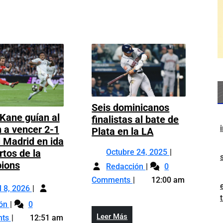
Seis dominicanos
 Kane guían al
finalistas al bate de
 a vencer 2-1
Seis
Plata en la LA
l Madrid en ida
dominicanos
Octubre
rtos de la
Octubre 24, 2025
finalistas
Díaz
Seis
24,
ions
al
Redacción
0
y
dominicanos
2025
bate
Comments
12:00 am
Abril
Kane
finalistas
l 8, 2026
de
8,
guían
al
Díaz
Plata
ión
0
2026
al
bate
y
en
Leer
Leer Más
nts
12:51 am