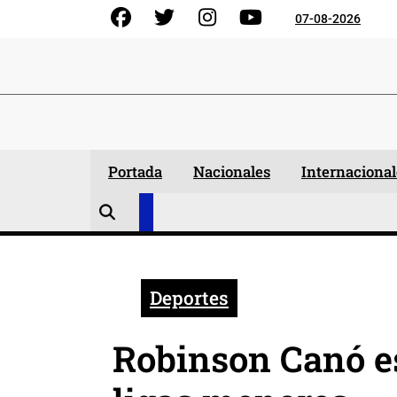
Skip
Facebook
Gorjeo
Instagram
YouTube
07-08-2026
to
content
Portada
Nacionales
Internacional
Deportes
Robinson Canó e