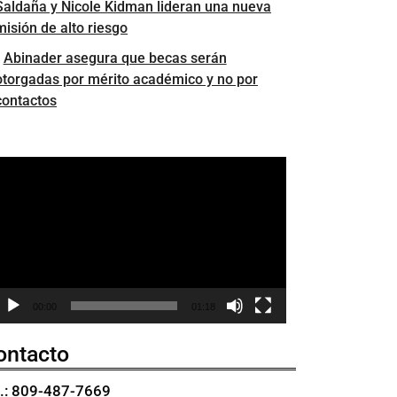
Saldaña y Nicole Kidman lideran una nueva
misión de alto riesgo
Abinader asegura que becas serán
otorgadas por mérito académico y no por
contactos
eproductor
e
ídeo
00:00
01:18
ontacto
l.: 809-487-7669