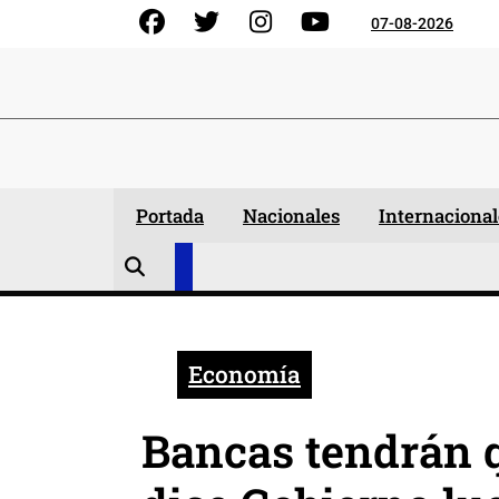
Skip
Facebook
Gorjeo
Instagram
YouTube
07-08-2026
to
content
Portada
Nacionales
Internacional
Economía
Bancas tendrán 