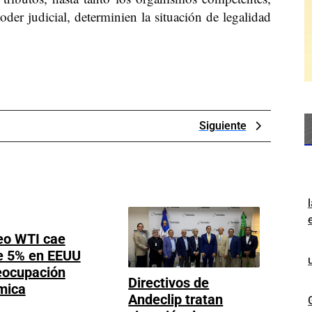
oder judicial, determinien la situación de legalidad
Next
Siguiente
Post
eo WTI cae
e 5% en EEUU
eocupación
Directivos de
Petróleo
mica
Andeclip tratan
WTI