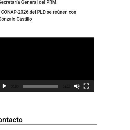
Secretaría General del PRM
CONAP-2026 del PLD se reúnen con
s
Gonzalo Castillo
eproductor
e
ídeo
as
00:00
01:18
ontacto