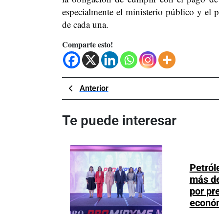
especialmente el ministerio público y el p
de cada una.
Comparte esto!
Navegación
Previous
Anterior
Post
de
Te puede interesar
entradas
Petról
más d
por pr
econó