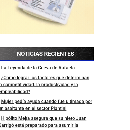
NOTICIAS RECIENTES
La Leyenda de la Cueva de Rafaela
¿Cómo lograr los factores que determinan
la competitividad, la productividad y la
empleabilidad?
Mujer pedía ayuda cuando fue ultimada por
un asaltante en el sector Piantini
Hipólito Mejía asegura que su nieto Juan
Garrigó está preparado para asumir la