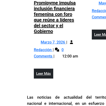
Promipyme impulsa
May
inclusión financiera
Redacc
femenina con foro
Comme
que reúne a líderes
del sector y el
Promipyme
Gobierno
Leer M
impulsa
Marzo
inclusión
Marzo 7, 2026
7,
financiera
Promipyme
Redacción
0
2026
femenina
impulsa
Comments
12:00 am
con
inclusión
foro
financiera
que
femenina
Leer
Leer Más
reúne
con
Más
a
foro
líderes
que
del
reúne
Las noticias de actualidad del territo
sector
a
nacional e internacional, en un esfuerzo
y
líderes